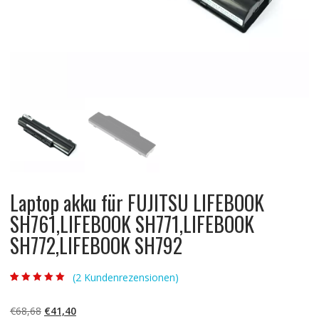
Laptop akku für FUJITSU LIFEBOOK
SH761,LIFEBOOK SH771,LIFEBOOK
SH772,LIFEBOOK SH792
(
2
Kundenrezensionen)
Bewertet mit
2
5.00
von 5,
basierend auf
Ursprünglicher
Aktueller
€
68,68
€
41,40
Kundenbewertun