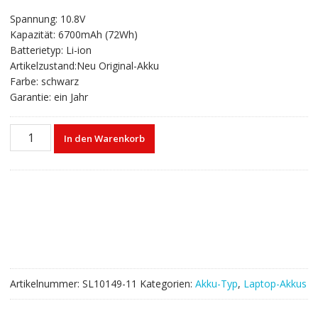
gen
Preis
Preis
Spannung: 10.8V
war:
ist:
Kapazität: 6700mAh (72Wh)
€68,68
€41,40.
Batterietyp: Li-ion
Artikelzustand:Neu Original-Akku
Farbe: schwarz
Garantie: ein Jahr
Laptop
In den Warenkorb
akku
für
FUJITSU
LIFEBOOK
SH761,LIFEBOOK
SH771,LIFEBOOK
SH772,LIFEBOOK
SH792
Menge
Artikelnummer:
SL10149-11
Kategorien:
Akku-Typ
,
Laptop-Akkus