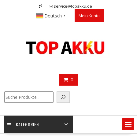
Skip
service@topakku.de
to
Deutsch
Mein Konto
content
▼
0
Suchen
KATEGORIEN