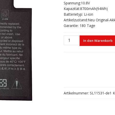
Spannung:10.8V
war:
ist:
Kapazität:8700mAh(94Wh)
€103,32
€68,55.
Batterietyp: Li-ion
Artikelzustand:Neu Original-Ak
Garantie: 180 Tage
Laptop
In den Warenkorb
akku
für
GETAC
BP3S3P2900-
2
Menge
Artikelnummer:
SL11531-de1
K