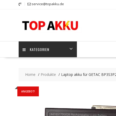
Skip
service@topakku.de
to
content
KATEGORIEN
Home
Produkte
Laptop akku für GETAC BP3S3P
ANGEBOT!