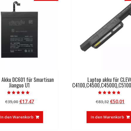
l Akku DC601 für Smartisan
Laptop akku für CLEV
Jianguo U1
C4100,C4500,C4500Q,C5100
Bewertet mit
Bewertet mit
Ursprünglicher
Aktueller
Ursprüng
Ak
€
17,47
€
50,01
€
35,00
€
83,32
5.00
4.50
von 5
von 5
Preis
Preis
Preis
Pr
war:
ist:
war:
ist
In den Warenkorb
In den Warenkorb
€35,00
€17,47.
€83,32
€5