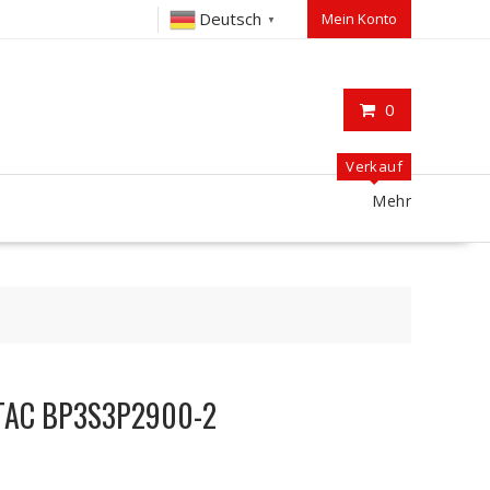
Deutsch
Mein Konto
▼
0
Verkauf
Mehr
ETAC BP3S3P2900-2