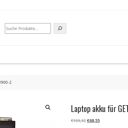
Suchen
2900-2
Laptop akku für G
Ursprünglicher
Aktueller
€
103,32
€
68,55
Preis
Preis