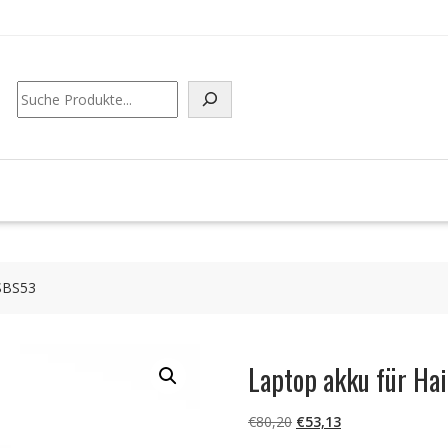
Suchen
SSBS53
Laptop akku für H
Ursprünglicher
Aktueller
€
80,20
€
53,13
Preis
Preis