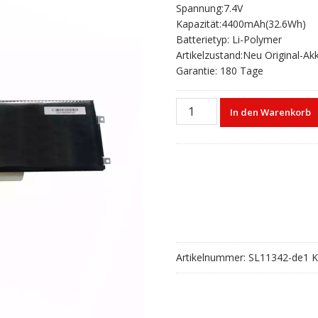
Spannung:7.4V
war:
ist:
Kapazität:4400mAh(32.6Wh)
€80,20
€53,13.
Batterietyp: Li-Polymer
Artikelzustand:Neu Original-Ak
Garantie: 180 Tage
Laptop
In den Warenkorb
akku
für
Haier
SSBS49
SSBS53
Menge
Artikelnummer:
SL11342-de1
K