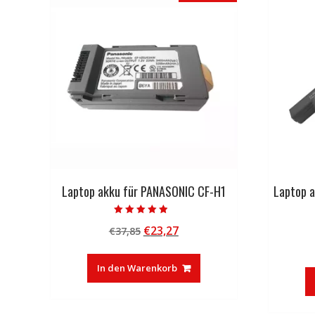
Laptop akku für PANASONIC CF-H1
Laptop 
Bewertet mit
Ursprünglicher
Aktueller
€
23,27
€
37,85
4.50
von 5
Preis
Preis
war:
ist:
In den Warenkorb
€37,85
€23,27.