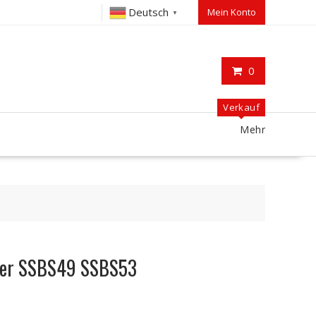
Deutsch
Mein Konto
▼
0
Verkauf
Mehr
aier SSBS49 SSBS53