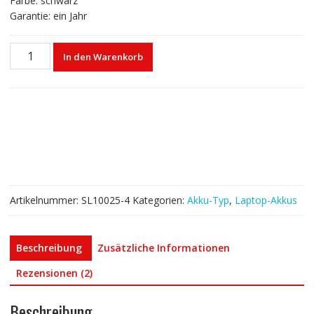
Farbe: schwarz
Garantie: ein Jahr
Laptop
In den Warenkorb
akku
für
HASEE
CQB-
924
Menge
Artikelnummer:
SL10025-4
Kategorien:
Akku-Typ
,
Laptop-Akkus
Beschreibung
Zusätzliche Informationen
Rezensionen (2)
Beschreibung