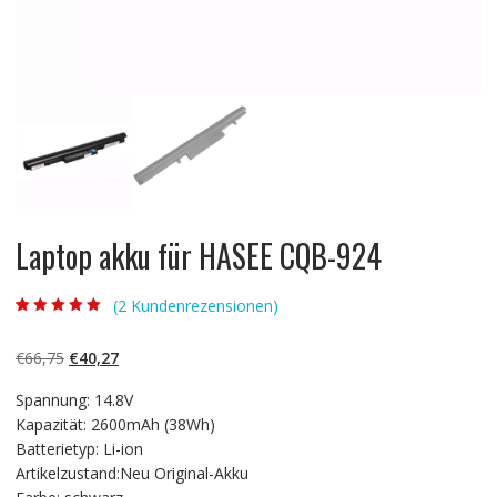
Laptop akku für HASEE CQB-924
(
2
Kundenrezensionen)
Bewertet mit
2
5.00
von 5,
basierend auf
Ursprünglicher
Aktueller
€
66,75
€
40,27
Kundenbewertun
gen
Preis
Preis
Spannung: 14.8V
war:
ist:
Kapazität: 2600mAh (38Wh)
€66,75
€40,27.
Batterietyp: Li-ion
Artikelzustand:Neu Original-Akku