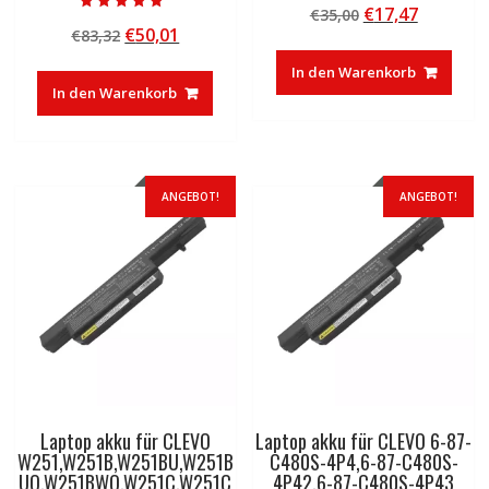
Ursprünglicher
Aktuelle
€
17,47
€
35,00
5.00
Bewertet mit
von 5
Ursprünglicher
Aktueller
€
50,01
€
83,32
Preis
Preis
5.00
von 5
Preis
Preis
war:
ist:
In den Warenkorb
war:
ist:
€35,00
€17,47.
In den Warenkorb
€83,32
€50,01.
ANGEBOT!
ANGEBOT!
Laptop akku für CLEVO
Laptop akku für CLEVO 6-87-
W251,W251B,W251BU,W251B
C480S-4P4,6-87-C480S-
UQ,W251BWQ,W251C,W251C
4P42,6-87-C480S-4P43