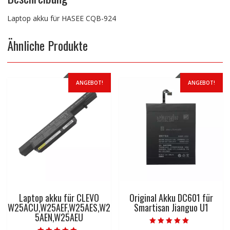
Laptop akku für HASEE CQB-924
Ähnliche Produkte
ANGEBOT!
ANGEBOT!
Laptop akku für CLEVO
Original Akku DC601 für
W25ACU,W25AEF,W25AES,W2
Smartisan Jianguo U1
5AEN,W25AEU
Bewertet mit