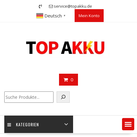
Skip
service@topakku.de
to
Deutsch
Mein Konto
content
▼
0
Suchen
KATEGORIEN