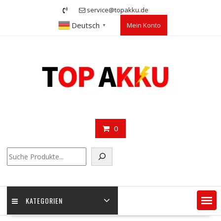
Skip
service@topakku.de
to
Deutsch
Mein Konto
content
▼
0
Suchen
KATEGORIEN