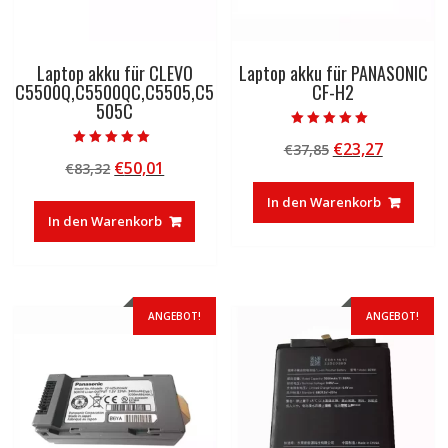
Laptop akku für CLEVO
Laptop akku für PANASONIC
C5500Q,C5500QC,C5505,C5
CF-H2
505C
Bewertet mit
Ursprünglicher
Aktuelle
€
23,27
€
37,85
5.00
Bewertet mit
von 5
Ursprünglicher
Aktueller
€
50,01
€
83,32
Preis
Preis
5.00
von 5
Preis
Preis
war:
ist:
In den Warenkorb
war:
ist:
€37,85
€23,27.
In den Warenkorb
€83,32
€50,01.
ANGEBOT!
ANGEBOT!