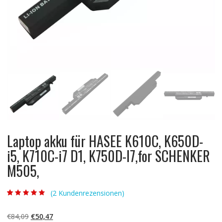
Laptop akku für HASEE K610C, K650D-
i5, K710C-i7 D1, K750D-I7,for SCHENKER
M505,
(
2
Kundenrezensionen)
Bewertet mit
2
5.00
von 5,
basierend auf
Ursprünglicher
Aktueller
€
84,09
€
50,47
Kundenbewertun