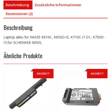
SCHENKER
Beschreibung
Zusätzliche Informationen
M505,
Menge
Rezensionen (2)
Beschreibung
Laptop akku für HASEE K610C, K650D-i5, K710C-i7 D1, K750D-
I7,for SCHENKER M505,
Ähnliche Produkte
ANGEBOT!
ANGEBOT!