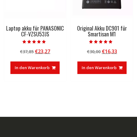
Laptop akku für PANASONIC
Original Akku DC901 für
CF-VZSU53JS
Smartisan M1
Bewertet mit
Bewertet mit
Ursprünglicher
Aktueller
Ursprünglicher
Aktuelle
€
23,27
€
16,33
€
37,85
€
30,00
5.00
5.00
von 5
von 5
Preis
Preis
Preis
Preis
war:
ist:
war:
ist:
In den Warenkorb
In den Warenkorb
€37,85
€23,27.
€30,00
€16,33.