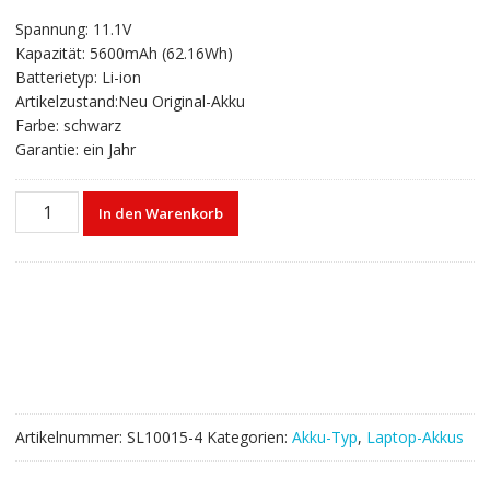
gen
Preis
Preis
Spannung: 11.1V
war:
ist:
Kapazität: 5600mAh (62.16Wh)
€84,09
€50,47.
Batterietyp: Li-ion
Artikelzustand:Neu Original-Akku
Farbe: schwarz
Garantie: ein Jahr
Laptop
In den Warenkorb
akku
für
HASEE
K610C,
K650D-
i5,
K710C-
i7
D1,
Artikelnummer:
SL10015-4
Kategorien:
Akku-Typ
,
Laptop-Akkus
K750D-
I7,for