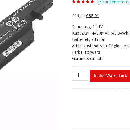
(
2
Kundenrezensi
Bewertet mit
2
4.50
von 5,
basierend auf
Ursprünglicher
Aktueller
€
64,44
€
38,91
Kundenbewert
ungen
Preis
Preis
Spannung: 11.1V
war:
ist:
Kapazität: 4400mAh (48.84Wh)
€64,44
€38,91.
Batterietyp: Li-ion
Artikelzustand:Neu Original-Ak
Farbe: schwarz
Garantie: ein Jahr
Laptop
In den Warenkorb
akku
für
HASEE
K610C,
K650D-
i5,
K710C-
i7
D1,