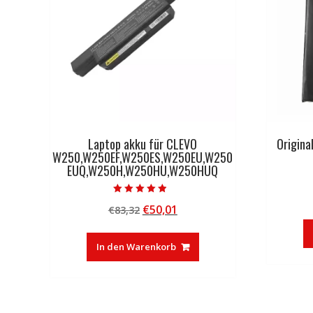
Laptop akku für CLEVO
Origina
W250,W250EF,W250ES,W250EU,W250
EUQ,W250H,W250HU,W250HUQ
Bewertet mit
Ursprünglicher
Aktueller
€
50,01
€
83,32
4.50
von 5
Preis
Preis
war:
ist:
In den Warenkorb
€83,32
€50,01.