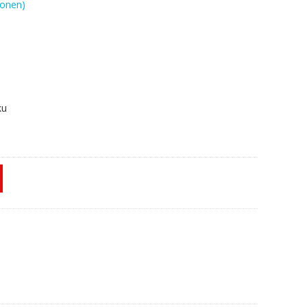
onen)
ku