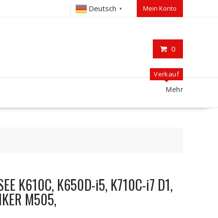
Deutsch
Mein Konto
▼
0
Verkauf
Mehr
SEE K610C, K650D-i5, K710C-i7 D1,
NKER M505,