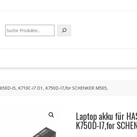
Suchen
K650D-i5, K710C-i7 D1, K750D-I7,for SCHENKER M505,
Laptop akku für HA
K750D-I7,for SCHE