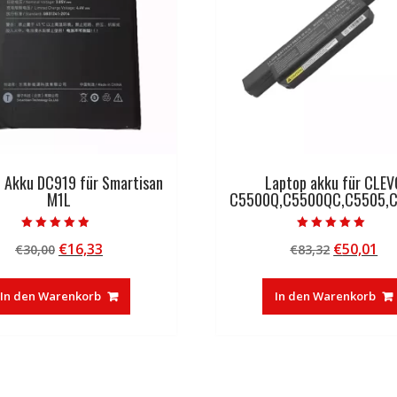
l Akku DC919 für Smartisan
Laptop akku für CLEV
M1L
C5500Q,C5500QC,C5505,
Bewertet mit
Bewertet mit
Ursprünglicher
Aktueller
Ursprüng
Ak
€
16,33
€
50,01
€
30,00
€
83,32
4.50
5.00
von 5
von 5
Preis
Preis
Preis
Pr
war:
ist:
war:
ist
In den Warenkorb
In den Warenkorb
€30,00
€16,33.
€83,32
€5