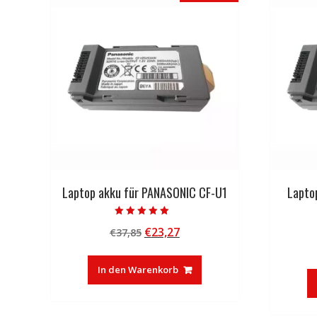
Laptop akku für PANASONIC CF-U1
Lapto
Bewertet mit
Ursprünglicher
Aktueller
€
23,27
€
37,85
5.00
von 5
Preis
Preis
war:
ist:
In den Warenkorb
€37,85
€23,27.