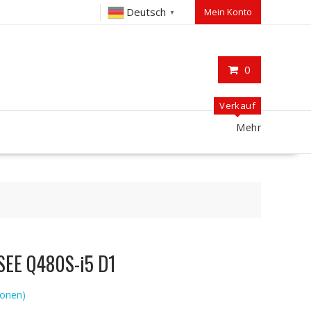
Deutsch
Mein Konto
▼
0
Verkauf
Mehr
ASEE Q480S-i5 D1
onen)