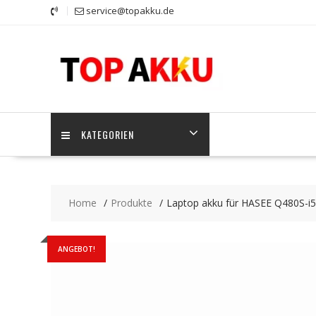
Skip
service@topakku.de
to
content
KATEGORIEN
Home
Produkte
Laptop akku für HASEE Q480S-i
ANGEBOT!