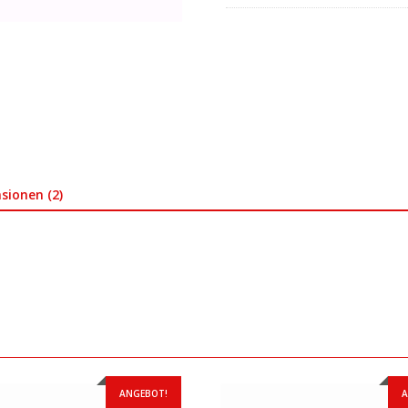
sionen (2)
ANGEBOT!
A