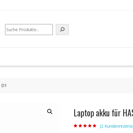
Suchen
5 D1
Laptop akku für H
(
2
Kundenrezensi
Bewertet mit
2