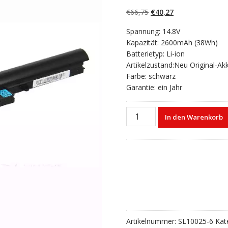
5.00
von 5,
basierend auf
Ursprünglicher
Aktueller
€
66,75
€
40,27
Kundenbewertun
gen
Preis
Preis
Spannung: 14.8V
war:
ist:
Kapazität: 2600mAh (38Wh)
€66,75
€40,27.
Batterietyp: Li-ion
Artikelzustand:Neu Original-Ak
Farbe: schwarz
Garantie: ein Jahr
Laptop
In den Warenkorb
akku
für
HASEE
Q480S-
i5
D1
Menge
Artikelnummer:
SL10025-6
Kat