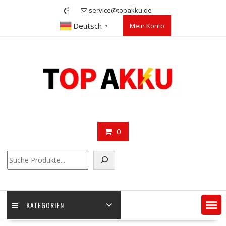
Skip
service@topakku.de
to
Deutsch
Mein Konto
content
▼
0
Suchen
KATEGORIEN