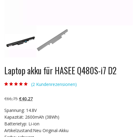
Laptop akku für HASEE Q480S-i7 D2
(
2
Kundenrezensionen)
Bewertet mit
2
4.50
von 5,
basierend auf
Ursprünglicher
Aktueller
€
66,75
€
40,27
Kundenbewert
ungen
Preis
Preis
Spannung: 14.8V
war:
ist:
Kapazität: 2600mAh (38Wh)
€66,75
€40,27.
Batterietyp: Li-ion
Artikelzustand:Neu Original-Akku