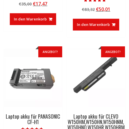
Ursprünglicher
Aktueller
€
17,47
€
35,00
5.00
Bewertet mit
von 5
Ursprünglicher
Aktuelle
€
50,01
Preis
Preis
€
83,32
5.00
von 5
Preis
Preis
war:
ist:
In den Warenkorb
war:
ist:
€35,00
€17,47.
In den Warenkorb
€83,32
€50,01.
ANGEBOT!
ANGEBOT!
Laptop akku für PANASONIC
Laptop akku für CLEVO
CF-H1
W150HM,W150HN,W150HNM,
W150HNQ,W150HR,W150HRM