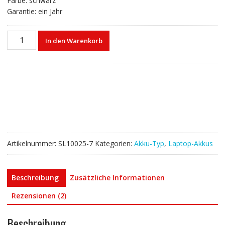
Farbe: schwarz
Garantie: ein Jahr
Laptop
In den Warenkorb
akku
für
HASEE
Q480S-
i7
D2
Menge
Artikelnummer:
SL10025-7
Kategorien:
Akku-Typ
,
Laptop-Akkus
Beschreibung
Zusätzliche Informationen
Rezensionen (2)
Beschreibung