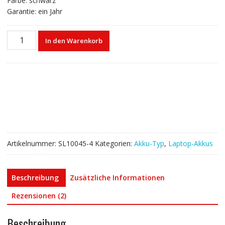
Farbe: schwarz
Garantie: ein Jahr
Laptop
In den Warenkorb
akku
für
HP
807956-
001
Menge
Artikelnummer:
SL10045-4
Kategorien:
Akku-Typ
,
Laptop-Akkus
Beschreibung
Zusätzliche Informationen
Rezensionen (2)
Beschreibung