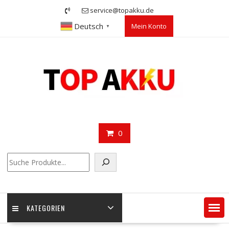
Skip
service@topakku.de
to
Deutsch
Mein Konto
content
▼
0
Suchen
KATEGORIEN