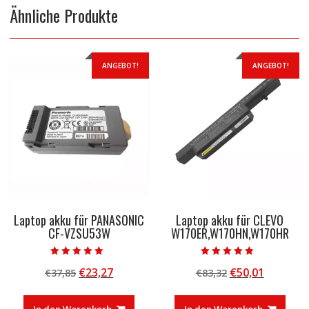
Ähnliche Produkte
ANGEBOT!
ANGEBOT!
Laptop akku für PANASONIC
Laptop akku für CLEVO
CF-VZSU53W
W170ER,W170HN,W170HR
Bewertet mit
Bewertet mit
Ursprünglicher
Aktueller
Ursprünglicher
Aktuelle
€
23,27
€
50,01
€
37,85
€
83,32
5.00
4.50
von 5
von 5
Preis
Preis
Preis
Preis
war:
ist:
war:
ist:
In den Warenkorb
In den Warenkorb