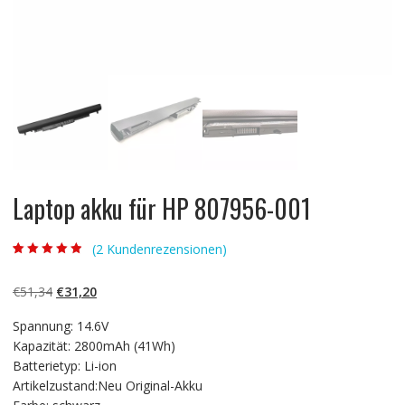
Laptop akku für HP 807956-001
(
2
Kundenrezensionen)
Bewertet mit
2
4.50
von 5,
basierend auf
Ursprünglicher
Aktueller
€
51,34
€
31,20
Kundenbewert
ungen
Preis
Preis
Spannung: 14.6V
war:
ist:
Kapazität: 2800mAh (41Wh)
€51,34
€31,20.
Batterietyp: Li-ion
Artikelzustand:Neu Original-Akku