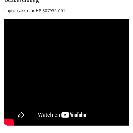
Laptop akku für HP 807956-001