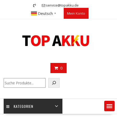
Skip
service@topakku.de
to
Deutsch
Mein Konto
content
▼
0
Suchen
KATEGORIEN