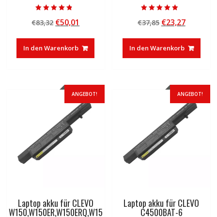
Bewertet mit
Bewertet mit
Ursprünglicher
Aktueller
Ursprünglicher
Aktuelle
€
50,01
€
23,27
€
83,32
€
37,85
4.50
4.50
von 5
von 5
Preis
Preis
Preis
Preis
war:
ist:
war:
ist:
In den Warenkorb
In den Warenkorb
€83,32
€50,01.
€37,85
€23,27.
ANGEBOT!
ANGEBOT!
Laptop akku für CLEVO
Laptop akku für CLEVO
W150,W150ER,W150ERQ,W15
C4500BAT-6