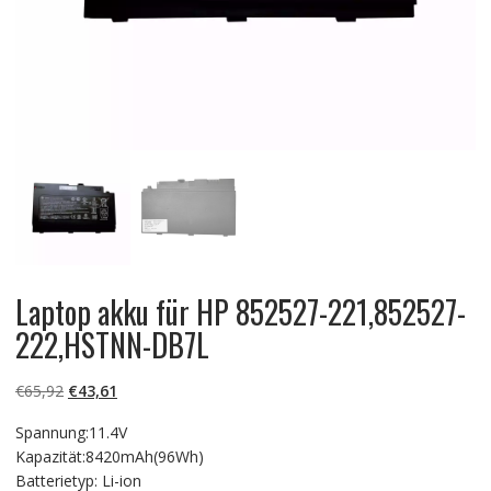
Laptop akku für HP 852527-221,852527-
222,HSTNN-DB7L
Ursprünglicher
Aktueller
€
65,92
€
43,61
Preis
Preis
Spannung:11.4V
war:
ist:
Kapazität:8420mAh(96Wh)
€65,92
€43,61.
Batterietyp: Li-ion