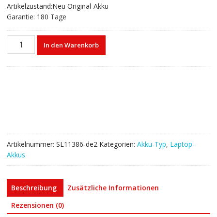
Artikelzustand:Neu Original-Akku
Garantie: 180 Tage
Laptop
In den Warenkorb
akku
für
HP
852527-
221,852527-
222,HSTNN-
DB7L
Menge
Artikelnummer:
SL11386-de2
Kategorien:
Akku-Typ
,
Laptop-
Akkus
Beschreibung
Zusätzliche Informationen
Rezensionen (0)