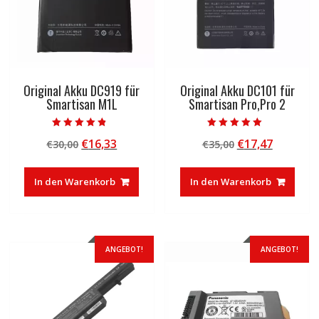
Original Akku DC919 für
Original Akku DC101 für
Smartisan M1L
Smartisan Pro,Pro 2
Bewertet mit
Bewertet mit
Ursprünglicher
Aktueller
Ursprünglicher
Aktuelle
€
16,33
€
17,47
€
30,00
€
35,00
4.50
5.00
von 5
von 5
Preis
Preis
Preis
Preis
war:
ist:
war:
ist:
In den Warenkorb
In den Warenkorb
€30,00
€16,33.
€35,00
€17,47.
ANGEBOT!
ANGEBOT!