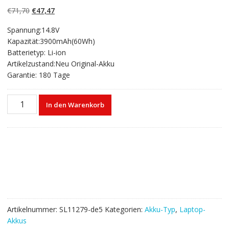
Ursprünglicher
Aktueller
€
71,70
€
47,47
Preis
Preis
Spannung:14.8V
war:
ist:
Kapazität:3900mAh(60Wh)
€71,70
€47,47.
Batterietyp: Li-ion
Artikelzustand:Neu Original-Akku
Garantie: 180 Tage
Laptop
In den Warenkorb
akku
für
HP
ENVY
6-
1101TX
ENVY
6-
1102TX
Artikelnummer:
SL11279-de5
Kategorien:
Akku-Typ
,
Laptop-
ENVY
Akkus
6-