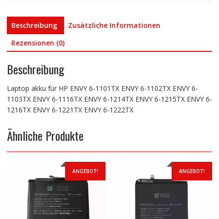
1103TX
ENVY
Beschreibung
Zusätzliche Informationen
6-
1116TX
Rezensionen (0)
ENVY
6-
Beschreibung
1214TX
ENVY
Laptop akku für HP ENVY 6-1101TX ENVY 6-1102TX ENVY 6-
6-
1103TX ENVY 6-1116TX ENVY 6-1214TX ENVY 6-1215TX ENVY 6-
1215TX
1216TX ENVY 6-1221TX ENVY 6-1222TX
ENVY
6-
Ähnliche Produkte
1216TX
ENVY
6-
1221TX
ANGEBOT!
ANGEBOT!
ENVY
6-
1222TX
Menge