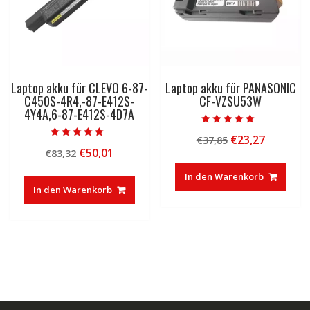
Laptop akku für CLEVO 6-87-
Laptop akku für PANASONIC
C450S-4R4,-87-E412S-
CF-VZSU53W
4Y4A,6-87-E412S-4D7A
Bewertet mit
Ursprünglicher
Aktuelle
€
23,27
€
37,85
5.00
Bewertet mit
von 5
Ursprünglicher
Aktueller
€
50,01
€
83,32
Preis
Preis
5.00
von 5
Preis
Preis
war:
ist:
In den Warenkorb
war:
ist:
€37,85
€23,27.
In den Warenkorb
€83,32
€50,01.