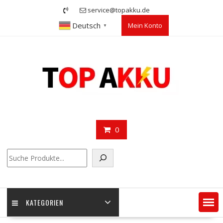
Skip
service@topakku.de
to
Deutsch
Mein Konto
content
▼
0
Suchen
KATEGORIEN