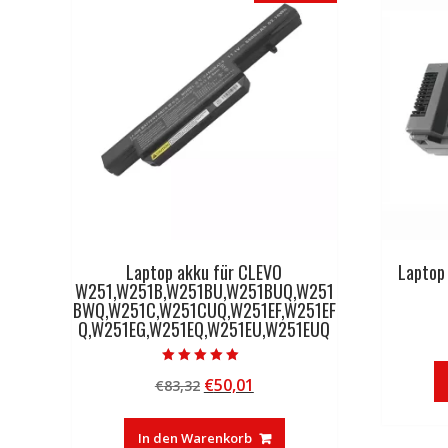
Laptop akku für CLEVO
Laptop
W251,W251B,W251BU,W251BUQ,W251
BWQ,W251C,W251CUQ,W251EF,W251EF
Q,W251EG,W251EQ,W251EU,W251EUQ
Bewertet mit
Ursprünglicher
Aktueller
€
50,01
€
83,32
5.00
von 5
Preis
Preis
war:
ist:
In den Warenkorb