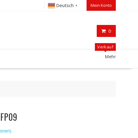
Deutsch
Mein Konto
▼
0
Verkauf
Mehr
P FP09
onen)