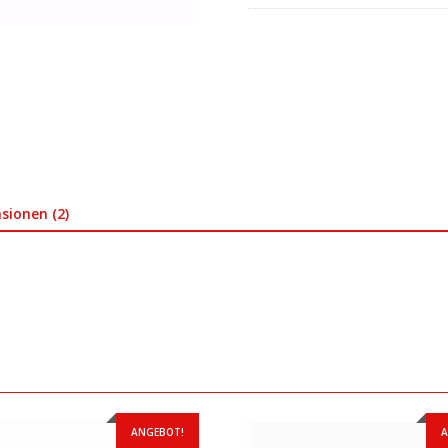
sionen (2)
ANGEBOT!
A