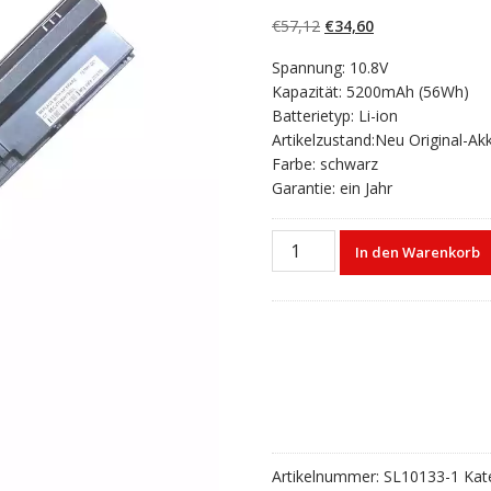
4.50
von 5,
basierend auf
Ursprünglicher
Aktueller
€
57,12
€
34,60
Kundenbewert
ungen
Preis
Preis
Spannung: 10.8V
war:
ist:
Kapazität: 5200mAh (56Wh)
€57,12
€34,60.
Batterietyp: Li-ion
Artikelzustand:Neu Original-Ak
Farbe: schwarz
Garantie: ein Jahr
Laptop
In den Warenkorb
akku
für
HP
FP09
Menge
Artikelnummer:
SL10133-1
Kat