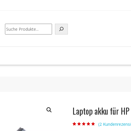
Suchen
Laptop akku für H
(
2
Kundenrezensi
Bewertet mit
2