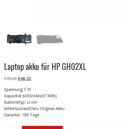
Laptop akku für HP GH02XL
Ursprünglicher
Aktueller
€
70,00
€
46,33
Preis
Preis
Spannung:7.7V
war:
ist:
Kapazität:6000mAh(47.3Wh)
€70,00
€46,33.
Batterietyp: Li-ion
Artikelzustand:Neu Original-Akku
Garantie: 180 Tage
Laptop