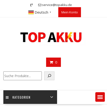
Skip
service@topakku.de
to
Deutsch
Mein Konto
content
▼
0
Suchen
KATEGORIEN