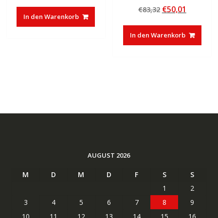
Preis
Preis
Bewertet mit
Ursprünglicher
Aktuelle
€
50,01
€
83,32
4.50
war:
ist:
von 5
In den Warenkorb
Preis
Preis
€30,00
€16,33.
war:
ist:
In den Warenkorb
€83,32
€50,01.
AUGUST 2026
M
D
M
D
F
S
S
1
2
3
4
5
6
7
8
9
10
11
12
13
14
15
16