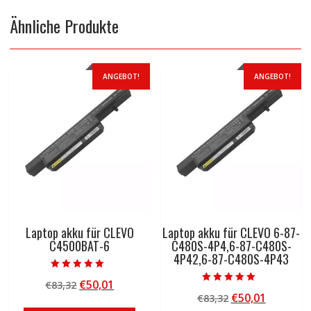
Ähnliche Produkte
ANGEBOT!
ANGEBOT!
Laptop akku für CLEVO
Laptop akku für CLEVO 6-87-
C4500BAT-6
C480S-4P4,6-87-C480S-
4P42,6-87-C480S-4P43
Bewertet mit
Ursprünglicher
Aktueller
€
50,01
€
83,32
5.00
Bewertet mit
von 5
Ursprünglicher
Aktuelle
€
50,01
Preis
Preis
€
83,32
5.00
von 5