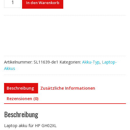
In den Warenkorb
akku
für
HP
GH02XL
Menge
Artikelnummer:
SL11639-de1
Kategorien:
Akku-Typ
,
Laptop-
Akkus
Beschreibung
Zusätzliche Informationen
Rezensionen (0)
Beschreibung
Laptop akku für HP GH02XL