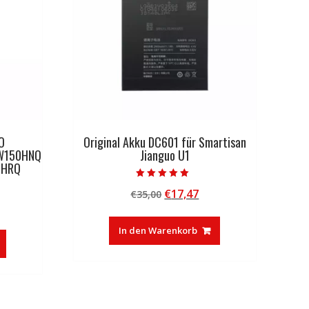
O
Original Akku DC601 für Smartisan
W150HNQ
Jianguo U1
0HRQ
Bewertet mit
Ursprünglicher
Aktueller
€
17,47
€
35,00
5.00
von 5
licher
tueller
Preis
Preis
eis
war:
ist:
In den Warenkorb
:
€35,00
€17,47.
0,01.