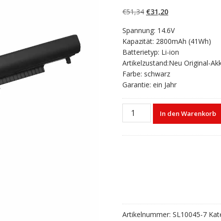
4.50
von 5,
basierend auf
Ursprünglicher
Aktueller
€
51,34
€
31,20
Kundenbewert
ungen
Preis
Preis
Spannung: 14.6V
war:
ist:
Kapazität: 2800mAh (41Wh)
€51,34
€31,20.
Batterietyp: Li-ion
Artikelzustand:Neu Original-Ak
Farbe: schwarz
Garantie: ein Jahr
Laptop
In den Warenkorb
akku
für
HP
HS04XL
Menge
Artikelnummer:
SL10045-7
Kat