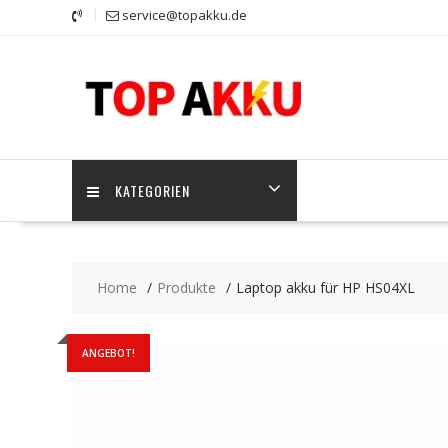
Skip
service@topakku.de
to
content
KATEGORIEN
Home
Produkte
Laptop akku für HP HS04XL
ANGEBOT!