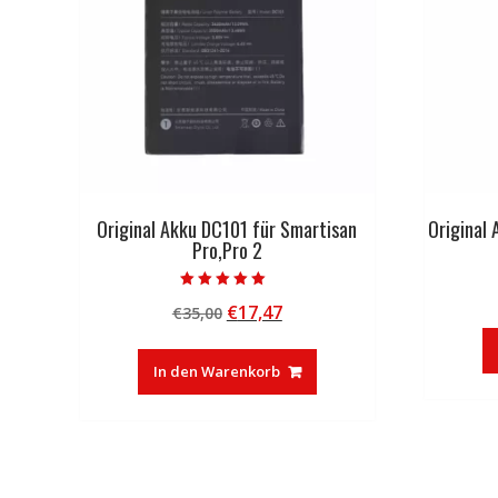
Original Akku DC101 für Smartisan
Original
Pro,Pro 2
Bewertet mit
Ursprünglicher
Aktueller
€
17,47
€
35,00
5.00
von 5
Preis
Preis
war:
ist:
In den Warenkorb
€35,00
€17,47.