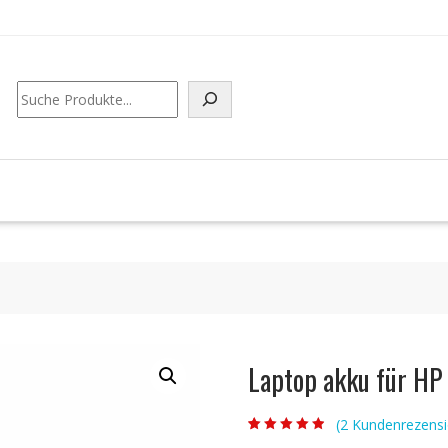
Suchen
Laptop akku für H
(
2
Kundenrezensi
Bewertet mit
2