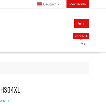
Deutsch
Mein Konto
▼
0
Verkauf
Mehr
P HS04XL
onen)