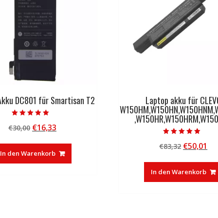
 Akku DC801 für Smartisan T2
Laptop akku für CLEV
W150HM,W150HN,W150HNM,
,W150HR,W150HRM,W15
Bewertet mit
Ursprünglicher
Aktueller
€
16,33
€
30,00
5.00
von 5
Preis
Preis
Bewertet mit
Ursprüng
Ak
€
50,01
€
83,32
5.00
war:
ist:
von 5
In den Warenkorb
Preis
Pr
€30,00
€16,33.
war:
ist
In den Warenkorb
€83,32
€5