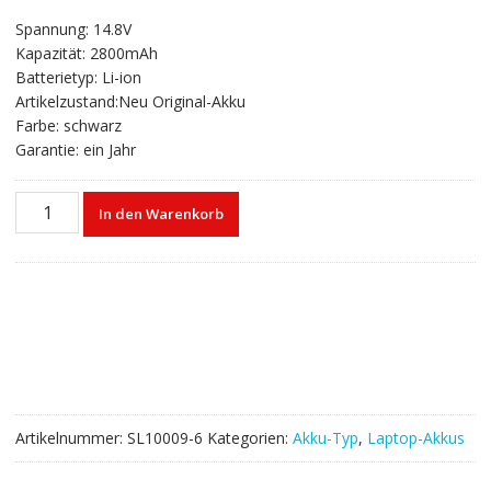
gen
Preis
Preis
Spannung: 14.8V
war:
ist:
Kapazität: 2800mAh
€53,27
€32,33.
Batterietyp: Li-ion
Artikelzustand:Neu Original-Akku
Farbe: schwarz
Garantie: ein Jahr
Laptop
In den Warenkorb
akku
für
HP
HSTNN-
DB6K,HSTNN-
LB6J,HSTNN-
DB6I,HSTNN-
LB6K
Menge
Artikelnummer:
SL10009-6
Kategorien:
Akku-Typ
,
Laptop-Akkus