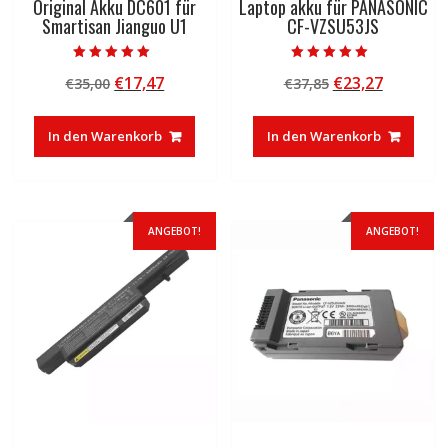
Original Akku DC601 für
Laptop akku für PANASONIC
Smartisan Jianguo U1
CF-VZSU53JS
Bewertet mit
Bewertet mit
Ursprünglicher
Aktueller
Ursprünglicher
Aktuelle
€
17,47
€
23,27
€
35,00
€
37,85
5.00
5.00
von 5
von 5
Preis
Preis
Preis
Preis
war:
ist:
war:
ist:
In den Warenkorb
In den Warenkorb
€35,00
€17,47.
€37,85
€23,27.
ANGEBOT!
ANGEBOT!