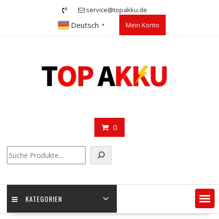
Skip
service@topakku.de
to
Deutsch
Mein Konto
content
▼
0
Suchen
KATEGORIEN