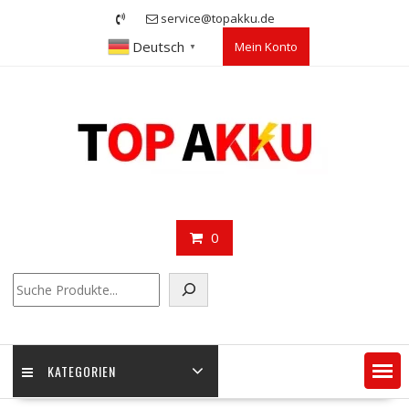
Skip
service@topakku.de
to
Deutsch
Mein Konto
content
▼
0
Suchen
KATEGORIEN