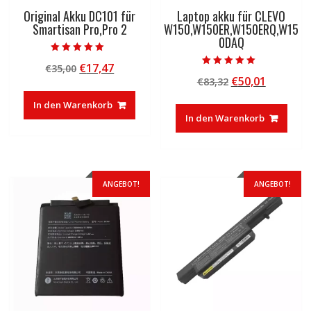
Original Akku DC101 für
Laptop akku für CLEVO
Smartisan Pro,Pro 2
W150,W150ER,W150ERQ,W15
0DAQ
Bewertet mit
Ursprünglicher
Aktueller
€
17,47
€
35,00
5.00
Bewertet mit
von 5
Ursprünglicher
Aktuelle
€
50,01
Preis
Preis
€
83,32
5.00
von 5
Preis
Preis
war:
ist:
In den Warenkorb
war:
ist:
€35,00
€17,47.
In den Warenkorb
€83,32
€50,01.
ANGEBOT!
ANGEBOT!