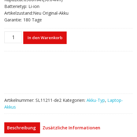
€65,92
€43,61.
Batterietyp: Li-ion
Artikelzustand:Neu Original-Akku
Garantie: 180 Tage
Laptop
In den Warenkorb
akku
für
HP
HSTNN-
IB8D,937434-
855,937519-
171,937519-
1C1
Menge
Artikelnummer:
SL11211-de2
Kategorien:
Akku-Typ
,
Laptop-
Akkus
Beschreibung
Zusätzliche Informationen