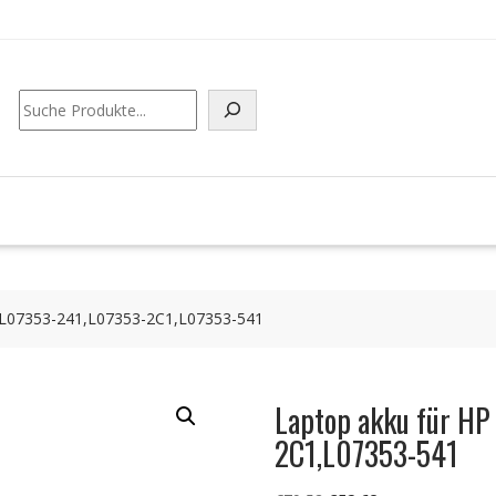
Suchen
,L07353-241,L07353-2C1,L07353-541
Laptop akku für H
2C1,L07353-541