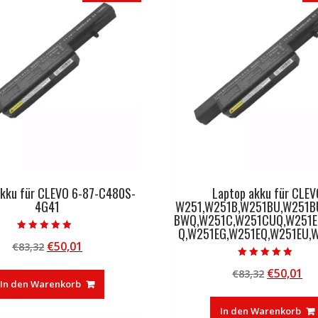
akku für CLEVO 6-87-C480S-
Laptop akku für CLEV
4G41
W251,W251B,W251BU,W251B
BWQ,W251C,W251CUQ,W251E
Q,W251EG,W251EQ,W251EU,
Bewertet mit
Ursprünglicher
Aktueller
€
50,01
€
83,32
4.50
von 5
Preis
Preis
Bewertet mit
Ursprüng
Ak
€
50,01
€
83,32
5.00
war:
ist:
von 5
In den Warenkorb
Preis
Pr
€83,32
€50,01.
war:
ist
In den Warenkorb