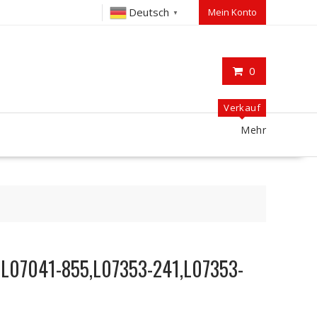
Deutsch
Mein Konto
▼
0
Verkauf
Mehr
P L07041-855,L07353-241,L07353-