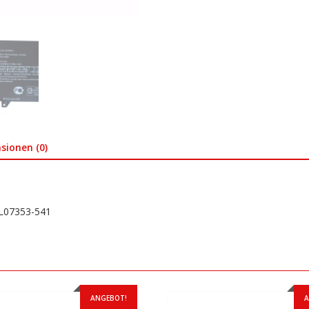
sionen (0)
,L07353-541
ANGEBOT!
A