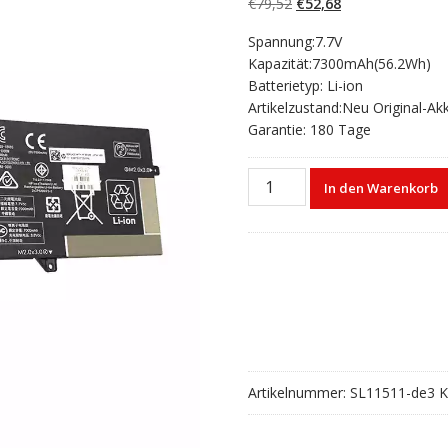
Ursprünglicher
Aktueller
€
79,52
€
52,68
Preis
Preis
Spannung:7.7V
war:
ist:
Kapazität:7300mAh(56.2Wh)
€79,52
€52,68.
Batterietyp: Li-ion
Artikelzustand:Neu Original-Ak
Garantie: 180 Tage
Laptop
In den Warenkorb
akku
für
HP
L07041-
855,L07353-
241,L07353-
2C1,L07353-
541
Menge
Artikelnummer:
SL11511-de3
K