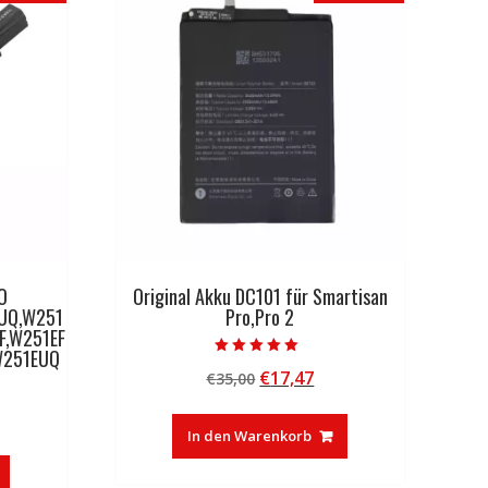
O
Original Akku DC101 für Smartisan
UQ,W251
Pro,Pro 2
F,W251EF
W251EUQ
Bewertet mit
Ursprünglicher
Aktueller
€
17,47
€
35,00
5.00
von 5
Preis
Preis
licher
tueller
war:
ist:
In den Warenkorb
eis
€35,00
€17,47.
: