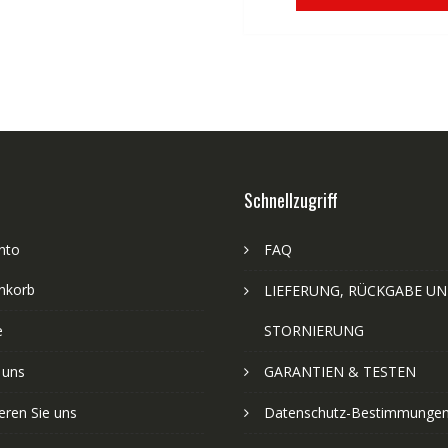
€83,32
€5
Schnellzugriff
nto
FAQ
nkorb
LIEFERUNG, RÜCKGABE U
e
STORNIERUNG
 uns
GARANTIEN & TESTEN
eren Sie uns
Datenschutz-Bestimmunge