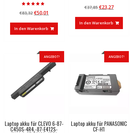
Bewertet mit
Ursprünglicher
Aktuelle
€
23,27
€
37,85
5.00
Bewertet mit
von 5
Ursprünglicher
Aktueller
€
50,01
€
83,32
Preis
Preis
5.00
von 5
Preis
Preis
war:
ist:
In den Warenkorb
war:
ist:
€37,85
€23,27.
In den Warenkorb
€83,32
€50,01.
ANGEBOT!
ANGEBOT!
Laptop akku für CLEVO 6-87-
Laptop akku für PANASONIC
C450S-4R4,-87-E412S-
CF-H1