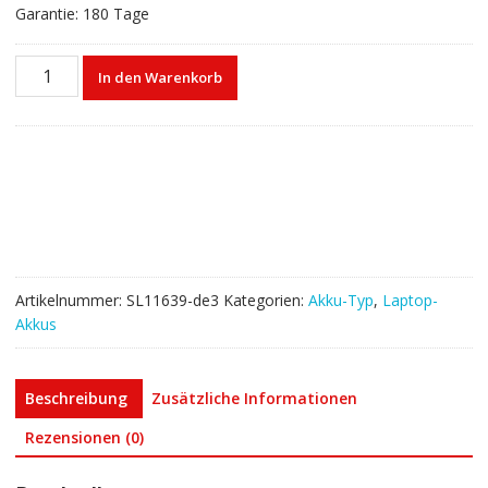
Garantie: 180 Tage
Laptop
In den Warenkorb
akku
für
HP
L75783-
005
L75253-
541
L75253-
271
Artikelnummer:
SL11639-de3
Kategorien:
Akku-Typ
,
Laptop-
Menge
Akkus
Beschreibung
Zusätzliche Informationen
Rezensionen (0)