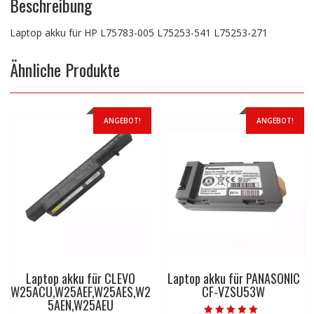
Beschreibung
Laptop akku für HP L75783-005 L75253-541 L75253-271
Ähnliche Produkte
ANGEBOT!
ANGEBOT!
Laptop akku für CLEVO
Laptop akku für PANASONIC
W25ACU,W25AEF,W25AES,W2
CF-VZSU53W
5AEN,W25AEU