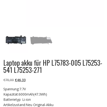
Laptop akku für HP L75783-005 L75253-
541 L75253-271
Ursprünglicher
Aktueller
€
70,00
€
46,33
Preis
Preis
Spannung:7.7V
war:
ist:
Kapazität:6000mAh(47.3Wh)
€70,00
€46,33.
Batterietyp: Li-ion
Artikelzustand:Neu Original-Akku