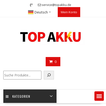
Skip
service@topakku.de
to
Deutsch
Mein Konto
content
▼
0
Suchen
KATEGORIEN