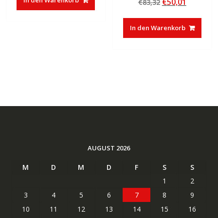
Ursprünglicher
Aktuelle
€
50,01
€
83,32
5.00
€37,85
€23,27.
von 5
Preis
Preis
war:
ist:
In den Warenkorb
€83,32
€50,01.
AUGUST 2026
M
D
M
D
F
S
S
1
2
3
4
5
6
7
8
9
10
11
12
13
14
15
16