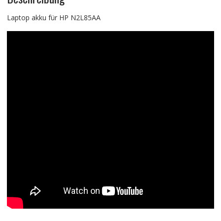
Laptop akku für HP N2L85AA