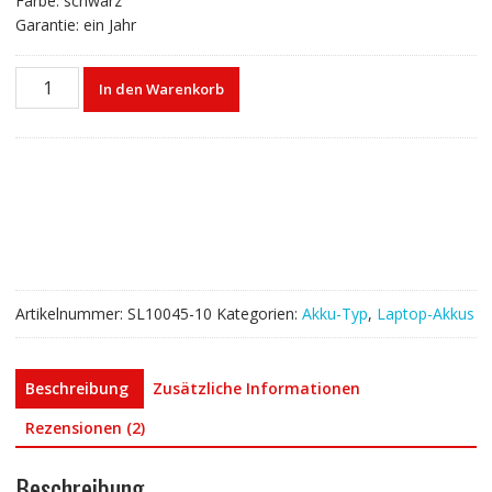
Farbe: schwarz
Garantie: ein Jahr
Laptop
In den Warenkorb
akku
für
HP
N2L85AA
Menge
Artikelnummer:
SL10045-10
Kategorien:
Akku-Typ
,
Laptop-Akkus
Beschreibung
Zusätzliche Informationen
Rezensionen (2)
Beschreibung