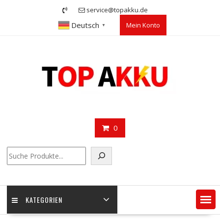
Skip
service@topakku.de
to
Deutsch
Mein Konto
content
▼
0
Suchen
KATEGORIEN