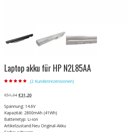
Laptop akku für HP N2L85AA
(
2
Kundenrezensionen)
Bewertet mit
2
4.50
von 5,
basierend auf
Ursprünglicher
Aktueller
€
51,34
€
31,20
Kundenbewert
ungen
Preis
Preis
Spannung: 14.6V
war:
ist:
Kapazität: 2800mAh (41Wh)
€51,34
€31,20.
Batterietyp: Li-ion
Artikelzustand:Neu Original-Akku