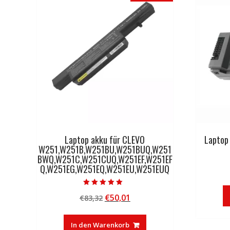
Laptop akku für CLEVO
Laptop
W251,W251B,W251BU,W251BUQ,W251
BWQ,W251C,W251CUQ,W251EF,W251EF
Q,W251EG,W251EQ,W251EU,W251EUQ
Bewertet mit
Ursprünglicher
Aktueller
€
50,01
€
83,32
5.00
von 5
Preis
Preis
war:
ist:
In den Warenkorb