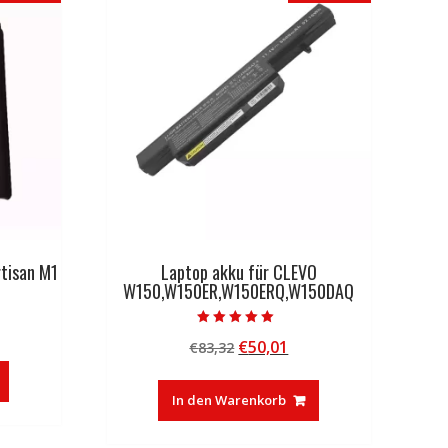
rtisan M1
Laptop akku für CLEVO
W150,W150ER,W150ERQ,W150DAQ
licher
tueller
Bewertet mit
Ursprünglicher
Aktueller
€
50,01
eis
€
83,32
5.00
von 5
Preis
Preis
:
war:
ist:
6,33.
In den Warenkorb
€83,32
€50,01.