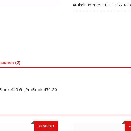
Artikelnummer:
SL10133-7
Kat
G1,ProBook
450
G0
Menge
sionen (2)
oBook 445 G1,ProBook 450 G0
ANGEBOT!
A