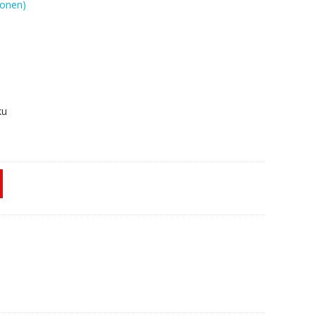
onen)
ku