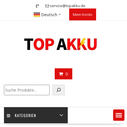
Skip
service@topakku.de
to
Deutsch
Mein Konto
content
▼
0
Suchen
KATEGORIEN