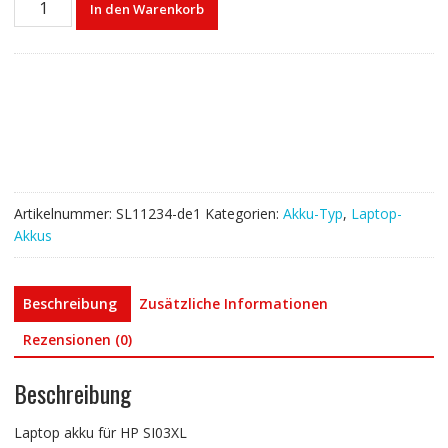
In den Warenkorb
akku
für
HP
SI03XL
Menge
Artikelnummer:
SL11234-de1
Kategorien:
Akku-Typ
,
Laptop-
Akkus
Beschreibung
Zusätzliche Informationen
Rezensionen (0)
Beschreibung
Laptop akku für HP SI03XL