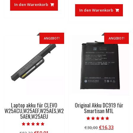
Preis
Preis
war:
ist:
In den Warenkorb
war:
ist:
€37,85
€23,27.
In den Warenkorb
€83,32
€50,01.
ANGEBOT!
ANGEBOT!
Laptop akku für CLEVO
Original Akku DC919 für
W25ACU,W25AEF,W25AES,W2
Smartisan M1L
5AEN,W25AEU
Bewertet mit
Ursprünglicher
Aktuelle
€
16,33
€
30,00
4.50
Bewertet mit
von 5
Ursprünglicher
Aktueller
5.00