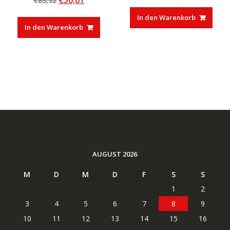
€
50,01
€
83,32
Preis
Preis
von 5
Preis
Preis
war:
ist:
In den Warenkorb
war:
ist:
€30,00
€16,33.
In den Warenkorb
€83,32
€50,01.
AUGUST 2026
M
D
M
D
F
S
S
1
2
3
4
5
6
7
8
9
10
11
12
13
14
15
16