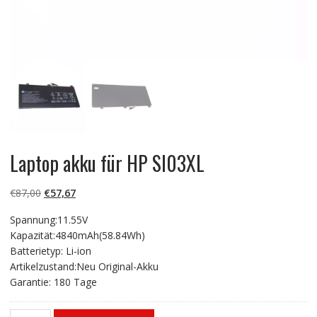
Laptop akku für HP SI03XL
Ursprünglicher
Aktueller
€
87,00
€
57,67
Preis
Preis
Spannung:11.55V
war:
ist:
Kapazität:4840mAh(58.84Wh)
€87,00
€57,67.
Batterietyp: Li-ion
Artikelzustand:Neu Original-Akku
Garantie: 180 Tage
Laptop