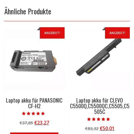
Ähnliche Produkte
ANGEBOT!
ANGEBOT!
Laptop akku für PANASONIC
Laptop akku für CLEVO
CF-H2
C5500Q,C5500QC,C5505,C5
505C
Bewertet mit
Ursprünglicher
Aktueller
€
23,27
€
37,85
5.00
Bewertet mit
von 5
Ursprünglicher
Aktuelle
€
50,01
Preis
Preis
€
83,32
5.00
von 5