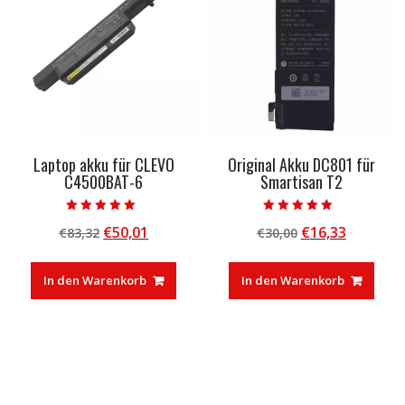
Laptop akku für CLEVO
Original Akku DC801 für
C4500BAT-6
Smartisan T2
Bewertet mit
Bewertet mit
Ursprünglicher
Aktueller
Ursprünglicher
Aktuelle
€
50,01
€
16,33
€
83,32
€
30,00
5.00
5.00
von 5
von 5
Preis
Preis
Preis
Preis
war:
ist:
war:
ist:
In den Warenkorb
In den Warenkorb
€83,32
€50,01.
€30,00
€16,33.