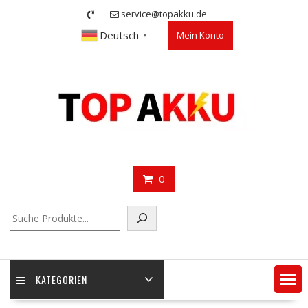
Skip
service@topakku.de
to
Deutsch
Mein Konto
content
▼
0
Suchen
KATEGORIEN