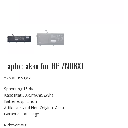
Laptop akku für HP ZN08XL
Ursprünglicher
Aktueller
€
76,80
€
50,87
Preis
Preis
Spannung:15.4V
war:
ist:
Kapazität:5975mAh(92Wh)
€76,80
€50,87.
Batterietyp: Li-ion
Artikelzustand:Neu Original-Akku
Garantie: 180 Tage
Nicht vorrätig