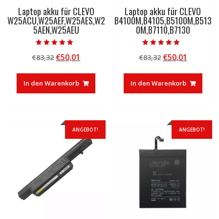
Laptop akku für CLEVO
Laptop akku für CLEVO
W25ACU,W25AEF,W25AES,W2
B4100M,B4105,B5100M,B513
5AEN,W25AEU
0M,B7110,B7130
Bewertet mit
Bewertet mit
Ursprünglicher
Aktueller
Ursprünglicher
Aktuelle
€
50,01
€
50,01
€
83,32
€
83,32
5.00
5.00
von 5
von 5
Preis
Preis
Preis
Preis
war:
ist:
war:
ist:
In den Warenkorb
In den Warenkorb
€83,32
€50,01.
€83,32
€50,01.
ANGEBOT!
ANGEBOT!