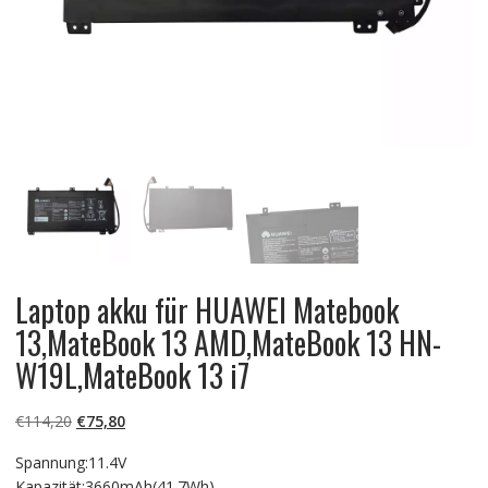
Laptop akku für HUAWEI Matebook
13,MateBook 13 AMD,MateBook 13 HN-
W19L,MateBook 13 i7
Ursprünglicher
Aktueller
€
114,20
€
75,80
Preis
Preis
Spannung:11.4V
war:
ist:
Kapazität:3660mAh(41.7Wh)