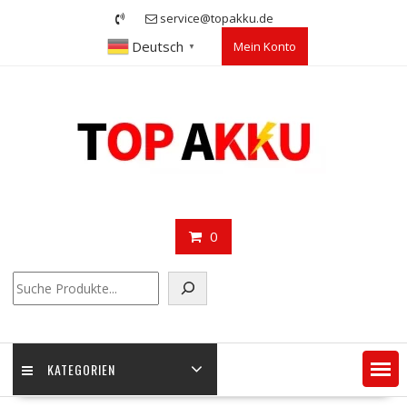
Skip
service@topakku.de
to
Deutsch
Mein Konto
content
▼
0
Suchen
KATEGORIEN