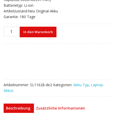
€114,20
€75,80.
Batterietyp: Li-ion
Artikelzustand:Neu Original-Akku
Garantie: 180 Tage
Laptop
In den Warenkorb
akku
für
HUAWEI
Matebook
13,MateBook
13
AMD,MateBook
13
HN-
Artikelnummer:
SL11628-de2
Kategorien:
Akku-Typ
,
Laptop-
W19L,MateBook
Akkus
13
i7
Menge
Beschreibung
Zusätzliche Informationen