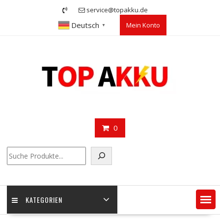
Skip
service@topakku.de
to
Deutsch
Mein Konto
content
▼
0
Suchen
KATEGORIEN