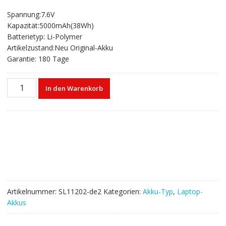
Preis
Preis
Spannung:7.6V
war:
ist:
Kapazität:5000mAh(38Wh)
€80,20
€53,13.
Batterietyp: Li-Polymer
Artikelzustand:Neu Original-Akku
Garantie: 180 Tage
Laptop
In den Warenkorb
akku
für
JUMPER
TH133K-
MC,TH140A,Ezbook
S4,Ezbook
X4,BBEN
AK14,Gemini
NC14,BYONE
Artikelnummer:
SL11202-de2
Kategorien:
Akku-Typ
,
Laptop-
C14U,Traveler
Akkus
14.1
Menge