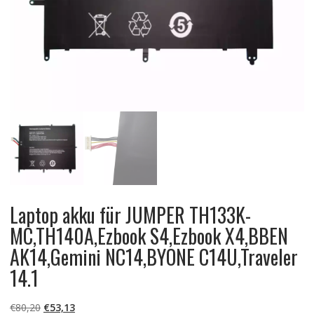
Laptop akku für JUMPER TH133K-
MC,TH140A,Ezbook S4,Ezbook X4,BBEN
AK14,Gemini NC14,BYONE C14U,Traveler
14.1
Ursprünglicher
Aktueller
€
80,20
€
53,13