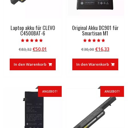
Laptop akku für CLEVO
Original Akku DC901 für
C4500BAT-6
Smartisan M1
Bewertet mit
Bewertet mit
Ursprünglicher
Aktueller
Ursprünglicher
Aktuelle
€
50,01
€
16,33
€
83,32
€
30,00
5.00
5.00
von 5
von 5
Preis
Preis
Preis
Preis
war:
ist:
war:
ist:
In den Warenkorb
In den Warenkorb
€83,32
€50,01.
€30,00
€16,33.
ANGEBOT!
ANGEBOT!