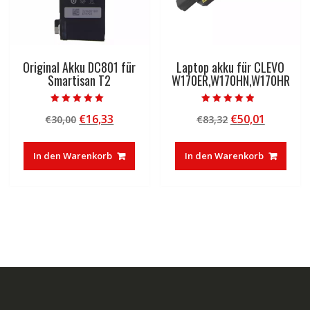
Original Akku DC801 für
Laptop akku für CLEVO
Smartisan T2
W170ER,W170HN,W170HR
Bewertet mit
Bewertet mit
Ursprünglicher
Aktueller
Ursprünglicher
Aktuelle
€
16,33
€
50,01
€
30,00
€
83,32
5.00
4.50
von 5
von 5
Preis
Preis
Preis
Preis
war:
ist:
war:
ist:
In den Warenkorb
In den Warenkorb
€30,00
€16,33.
€83,32
€50,01.