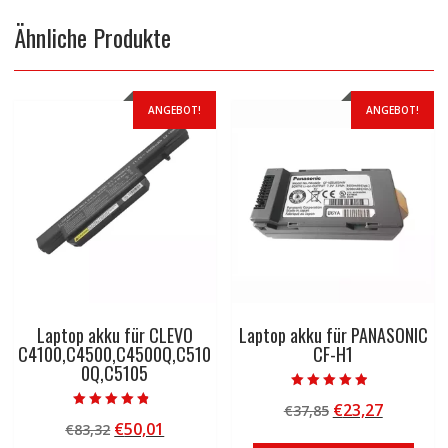
Ähnliche Produkte
ANGEBOT!
ANGEBOT!
Laptop akku für CLEVO
Laptop akku für PANASONIC
C4100,C4500,C4500Q,C510
CF-H1
0Q,C5105
Bewertet mit
Ursprünglicher
Aktuelle
€
23,27
€
37,85
4.50
Bewertet mit
von 5
Ursprünglicher
Aktueller
€
50,01
€
83,32
Preis
Preis
4.50
von 5