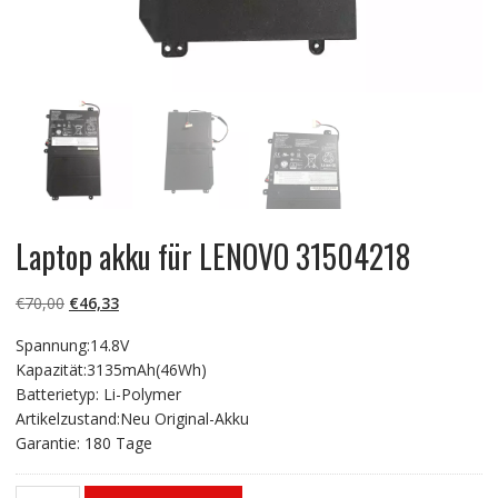
Laptop akku für LENOVO 31504218
Ursprünglicher
Aktueller
€
70,00
€
46,33
Preis
Preis
Spannung:14.8V
war:
ist:
Kapazität:3135mAh(46Wh)
€70,00
€46,33.
Batterietyp: Li-Polymer
Artikelzustand:Neu Original-Akku
Garantie: 180 Tage
Laptop