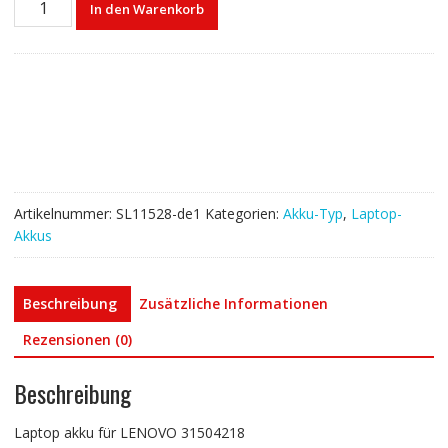
In den Warenkorb
akku
für
LENOVO
31504218
Menge
Artikelnummer:
SL11528-de1
Kategorien:
Akku-Typ
,
Laptop-
Akkus
Beschreibung
Zusätzliche Informationen
Rezensionen (0)
Beschreibung
Laptop akku für LENOVO 31504218