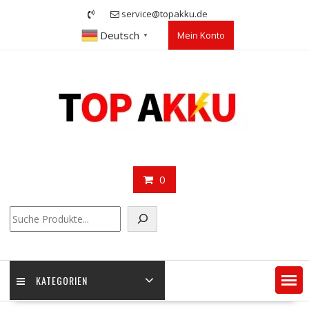
Skip
service@topakku.de
to
Deutsch
Mein Konto
content
▼
0
Suchen
KATEGORIEN