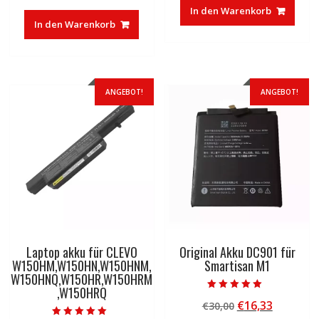
Preis
Preis
war:
ist:
In den Warenkorb
war:
ist:
€37,85
€23,27.
In den Warenkorb
€83,32
€50,01.
ANGEBOT!
ANGEBOT!
Laptop akku für CLEVO
Original Akku DC901 für
W150HM,W150HN,W150HNM,
Smartisan M1
W150HNQ,W150HR,W150HRM
,W150HRQ
Bewertet mit
Ursprünglicher
Aktuelle
€
16,33
€
30,00
5.00
von 5