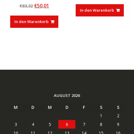
Preis
Preis
Bewertet mit
Ursprünglicher
Aktueller
€
50,01
€
83,32
5.00
war:
ist:
von 5
In den Warenkorb
Preis
Preis
€30,00
€16,33.
war:
ist:
In den Warenkorb
€83,32
€50,01.
AUGUST 2026
M
D
M
D
F
S
S
1
2
3
4
5
6
7
8
9
10
11
12
13
14
15
16