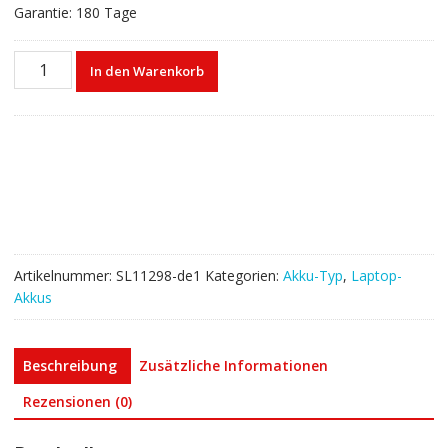
Garantie: 180 Tage
Laptop
In den Warenkorb
akku
für
LENOVO
42T4865,42T4866
Menge
Artikelnummer:
SL11298-de1
Kategorien:
Akku-Typ
,
Laptop-
Akkus
Beschreibung
Zusätzliche Informationen
Rezensionen (0)