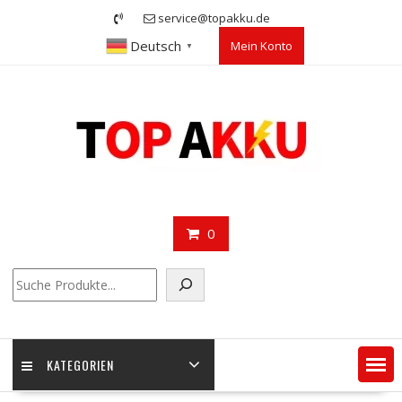
Skip
service@topakku.de
to
Deutsch
Mein Konto
content
▼
0
Suchen
KATEGORIEN