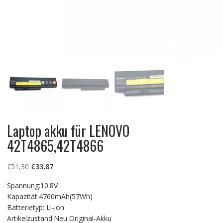
Laptop akku für LENOVO
42T4865,42T4866
Ursprünglicher
Aktueller
€
51,30
€
33,87
Preis
Preis
Spannung:10.8V
war:
ist:
Kapazität:4760mAh(57Wh)
€51,30
€33,87.
Batterietyp: Li-ion
Artikelzustand:Neu Original-Akku