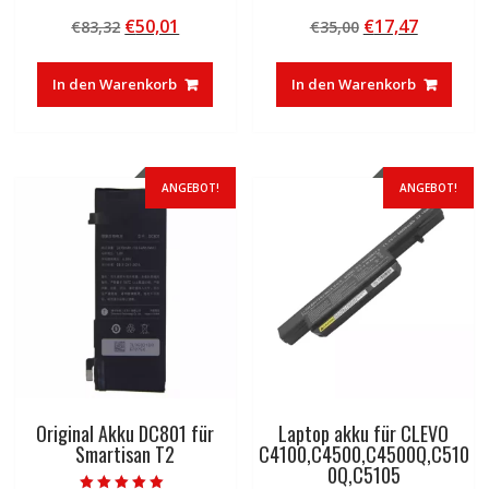
Bewertet mit
Bewertet mit
Ursprünglicher
Aktueller
Ursprünglicher
Aktuelle
€
50,01
€
17,47
€
83,32
€
35,00
4.50
5.00
von 5
von 5
Preis
Preis
Preis
Preis
war:
ist:
war:
ist:
In den Warenkorb
In den Warenkorb
€83,32
€50,01.
€35,00
€17,47.
ANGEBOT!
ANGEBOT!
Original Akku DC801 für
Laptop akku für CLEVO
Smartisan T2
C4100,C4500,C4500Q,C510
0Q,C5105