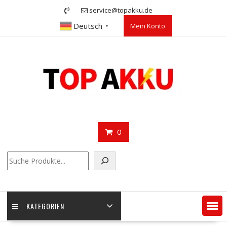
Skip
service@topakku.de
to
Deutsch
Mein Konto
content
▼
0
Suchen
KATEGORIEN