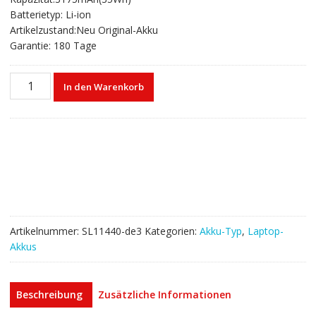
€69,32
€45,88.
Batterietyp: Li-ion
Artikelzustand:Neu Original-Akku
Garantie: 180 Tage
Laptop
In den Warenkorb
akku
für
LENOVO
5B10W67261,SB10W67377,SB10V25234,Wei
6-
14-
IML
Menge
Artikelnummer:
SL11440-de3
Kategorien:
Akku-Typ
,
Laptop-
Akkus
Beschreibung
Zusätzliche Informationen