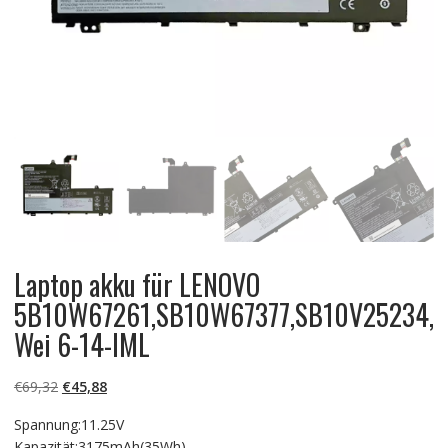
Laptop akku für LENOVO
5B10W67261,SB10W67377,SB10V25234,
Wei 6-14-IML
Ursprünglicher
Aktueller
€
69,32
€
45,88
Preis
Preis
Spannung:11.25V
war:
ist:
Kapazität:3175mAh(35Wh)