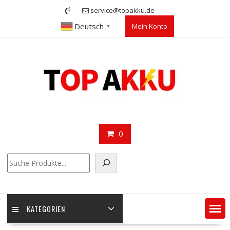
Skip
service@topakku.de
to
Deutsch
Mein Konto
content
▼
0
Suchen
KATEGORIEN