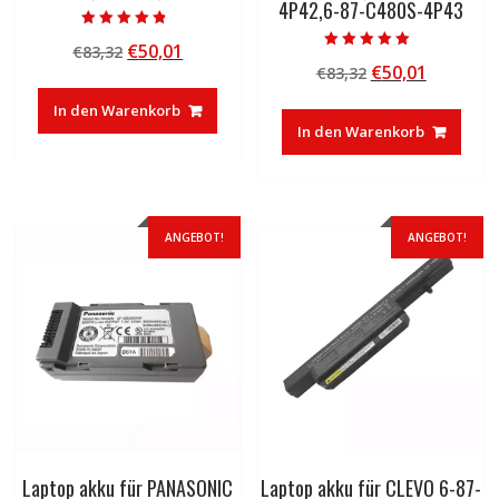
4P42,6-87-C480S-4P43
Bewertet mit
Ursprünglicher
Aktueller
€
50,01
€
83,32
4.50
Bewertet mit
von 5
Ursprünglicher
Aktuelle
€
50,01
Preis
Preis
€
83,32
5.00
von 5
Preis
Preis
war:
ist:
In den Warenkorb
war:
ist:
€83,32
€50,01.
In den Warenkorb
€83,32
€50,01.
ANGEBOT!
ANGEBOT!
Laptop akku für PANASONIC
Laptop akku für CLEVO 6-87-