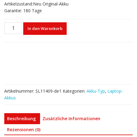
Artikelzustand:Neu Original-Akku
Garantie: 180 Tage
Laptop
In den Warenkorb
akku
für
LENOVO
BSNO4170A5-
LH,BSNO4170AT-
AT
Menge
Artikelnummer:
SL11409-de1
Kategorien:
Akku-Typ
,
Laptop-
Akkus
Beschreibung
Zusätzliche Informationen
Rezensionen (0)