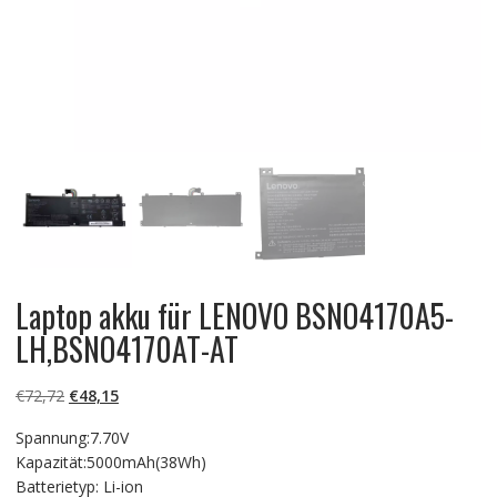
Laptop akku für LENOVO BSNO4170A5-
LH,BSNO4170AT-AT
Ursprünglicher
Aktueller
€
72,72
€
48,15
Preis
Preis
Spannung:7.70V
war:
ist:
Kapazität:5000mAh(38Wh)
€72,72
€48,15.
Batterietyp: Li-ion