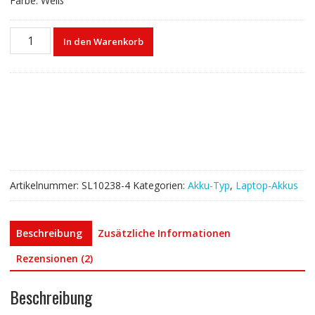
Farbe: Weiß
Laptop
In den Warenkorb
akku
für
LENOVO
G40,G50
Menge
Artikelnummer:
SL10238-4
Kategorien:
Akku-Typ
,
Laptop-Akkus
Beschreibung
Zusätzliche Informationen
Rezensionen (2)
Beschreibung