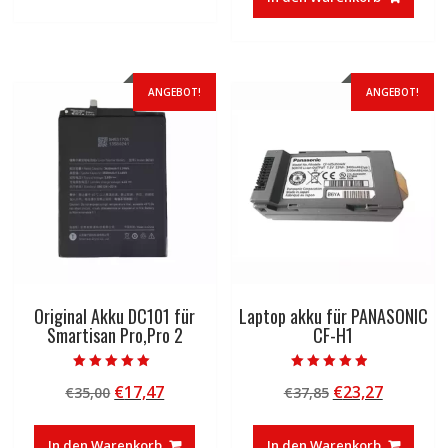
€83,32
€50,01.
ANGEBOT!
ANGEBOT!
Original Akku DC101 für
Laptop akku für PANASONIC
Smartisan Pro,Pro 2
CF-H1
Bewertet mit
Bewertet mit
Ursprünglicher
Aktueller
Ursprünglicher
Aktuelle
€
17,47
€
23,27
€
35,00
€
37,85
5.00
4.50
von 5
von 5
Preis
Preis
Preis
Preis
war:
ist:
war:
ist:
In den Warenkorb
In den Warenkorb