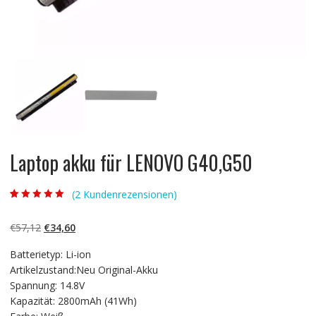
Laptop akku für LENOVO G40,G50
(
2
Kundenrezensionen)
Bewertet mit
2
5.00
von 5,
basierend auf
Ursprünglicher
Aktueller
€
57,12
€
34,60
Kundenbewertun
gen
Preis
Preis
Batterietyp: Li-ion
war:
ist:
Artikelzustand:Neu Original-Akku
€57,12
€34,60.
Spannung: 14.8V
Kapazität: 2800mAh (41Wh)