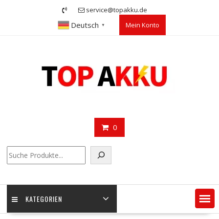
Skip
service@topakku.de
to
Deutsch
Mein Konto
content
▼
0
Suchen
KATEGORIEN