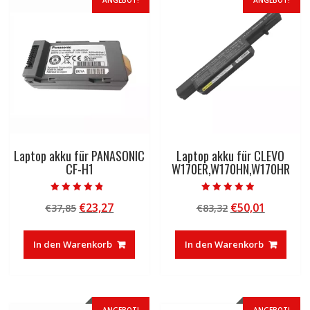
ANGEBOT!
ANGEBOT!
Laptop akku für PANASONIC
Laptop akku für CLEVO
CF-H1
W170ER,W170HN,W170HR
Bewertet mit
Bewertet mit
Ursprünglicher
Aktueller
Ursprünglicher
Aktuelle
€
23,27
€
50,01
€
37,85
€
83,32
4.50
4.50
von 5
von 5
Preis
Preis
Preis
Preis
war:
ist:
war:
ist:
In den Warenkorb
In den Warenkorb
€37,85
€23,27.
€83,32
€50,01.