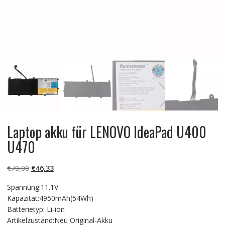
Laptop akku für LENOVO IdeaPad U400
U470
Ursprünglicher
Aktueller
€
70,00
€
46,33
Preis
Preis
Spannung:11.1V
war:
ist:
Kapazität:4950mAh(54Wh)
€70,00
€46,33.
Batterietyp: Li-ion
Artikelzustand:Neu Original-Akku