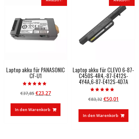
ANGEBOT!
ANGEBOT!
Laptop akku für PANASONIC
Laptop akku für CLEVO 6-87-
CF-U1
C450S-4R4,-87-E412S-
4Y4A,6-87-E412S-4D7A
Bewertet mit
Ursprünglicher
Aktueller
€
23,27
€
37,85
5.00
Bewertet mit
von 5
Ursprünglicher
Aktuelle
€
50,01
Preis
Preis
€
83,32
5.00
von 5
Preis
Preis
war:
ist:
In den Warenkorb
war:
ist:
€37,85
€23,27.
In den Warenkorb
€83,32
€50,01.