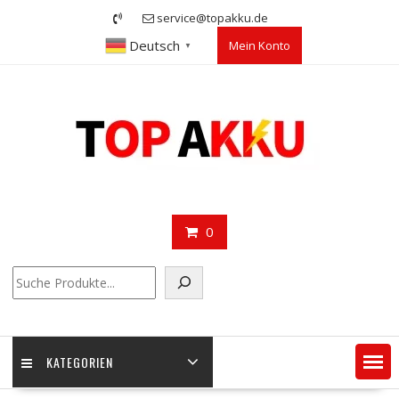
Skip
service@topakku.de
to
Deutsch
Mein Konto
content
▼
0
Suchen
KATEGORIEN