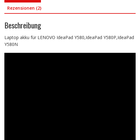
Rezensionen (2)
Beschreibung
Laptop akku für LENOVO IdeaPad Y580,IdeaPad Y580P,IdeaPad
Y580N