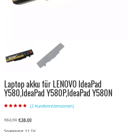
Laptop akku für LENOVO IdeaPad
Y580,IdeaPad Y580P,IdeaPad Y580N
(
2
Kundenrezensionen)
Bewertet mit
2
5.00
von 5,
basierend auf
Ursprünglicher
Aktueller
€
62,90
€
38,00
Kundenbewertun
gen
Preis
Preis
Spannung: 11.1V