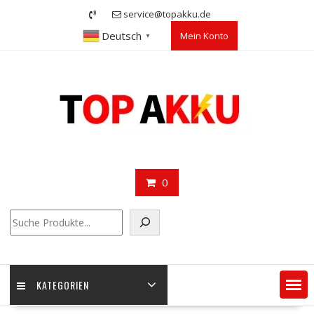
Skip
service@topakku.de
to
Deutsch
Mein Konto
content
▼
0
Suchen
KATEGORIEN