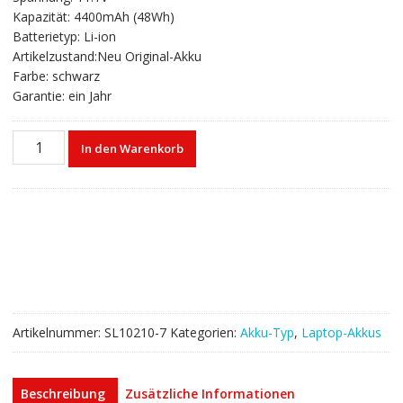
war:
ist:
Kapazität: 4400mAh (48Wh)
€62,90
€38,00.
Batterietyp: Li-ion
Artikelzustand:Neu Original-Akku
Farbe: schwarz
Garantie: ein Jahr
Laptop
In den Warenkorb
akku
für
LENOVO
IdeaPad
Y580,IdeaPad
Y580P,IdeaPad
Y580N
Menge
Artikelnummer:
SL10210-7
Kategorien:
Akku-Typ
,
Laptop-Akkus
Beschreibung
Zusätzliche Informationen