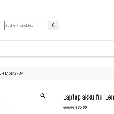
Suchen
2PB4 L15M2PB4
Laptop akku für L
Ursprünglicher
Aktueller
€
53,00
€
35,00
Preis
Preis