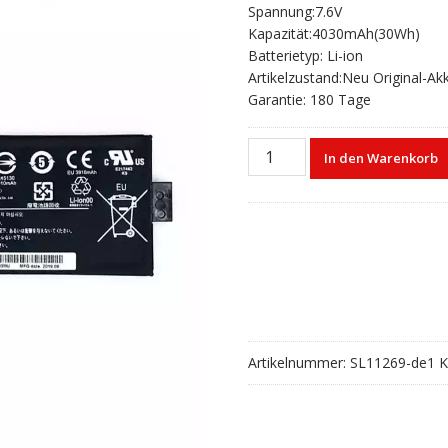
Spannung:7.6V
war:
ist:
Kapazität:4030mAh(30Wh)
€53,00
€35,00.
Batterietyp: Li-ion
Artikelzustand:Neu Original-Ak
Garantie: 180 Tage
Laptop
In den Warenkorb
akku
für
Lenovo
L15C2PB4
L15M2PB4
Menge
Artikelnummer:
SL11269-de1
K