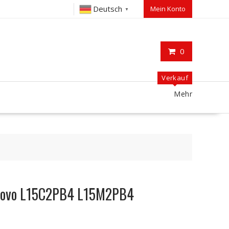
Deutsch
Mein Konto
▼
0
Verkauf
Mehr
enovo L15C2PB4 L15M2PB4