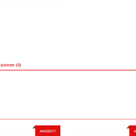
sionen (0)
ANGEBOT!
A