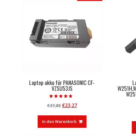
Laptop akku für PANASONIC CF-
L
VZSU53JS
W251H,
W25
Bewertet mit
Ursprünglicher
Aktueller
€
23,27
€
37,85
5.00
von 5
Preis
Preis
war:
ist:
In den Warenkorb
€37,85
€23,27.