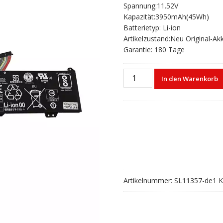
Spannung:11.52V
war:
ist:
Kapazität:3950mAh(45Wh)
€80,20
€53,13.
Batterietyp: Li-ion
Artikelzustand:Neu Original-Ak
Garantie: 180 Tage
Laptop
In den Warenkorb
akku
für
LENOVO
L18C3PF1,L18M3PF1
Menge
Artikelnummer:
SL11357-de1
K