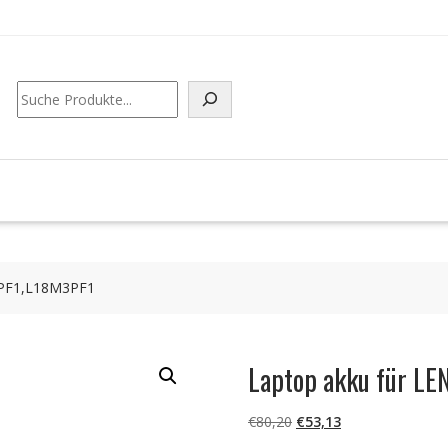
Suchen
3PF1,L18M3PF1
Laptop akku für L
Ursprünglicher
Aktueller
€
80,20
€
53,13
Preis
Preis