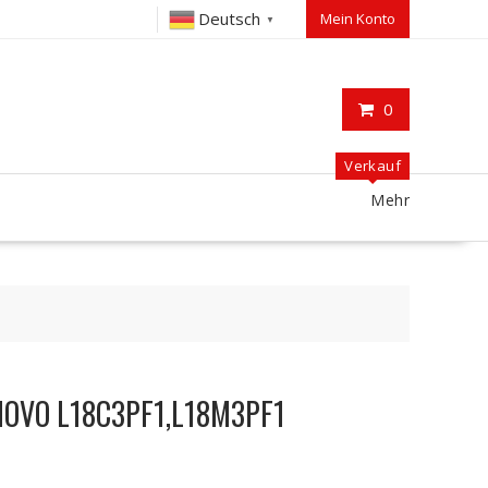
Deutsch
Mein Konto
▼
0
Verkauf
Mehr
ENOVO L18C3PF1,L18M3PF1