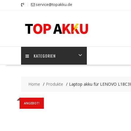
Skip
service@topakku.de
to
content
KATEGORIEN
Home
Produkte
Laptop akku für LENOVO L18C
ANGEBOT!