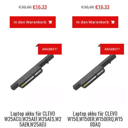
Bewertet mit
Bewertet mit
Ursprünglicher
Aktueller
Ursprünglicher
Aktuelle
€
16,33
€
16,33
€
30,00
€
30,00
4.50
5.00
von 5
von 5
Preis
Preis
Preis
Preis
war:
ist:
war:
ist:
In den Warenkorb
In den Warenkorb
€30,00
€16,33.
€30,00
€16,33.
ANGEBOT!
ANGEBOT!
Laptop akku für CLEVO
Laptop akku für CLEVO
W25ACU,W25AEF,W25AES,W2
W150,W150ER,W150ERQ,W15
5AEN,W25AEU
0DAQ