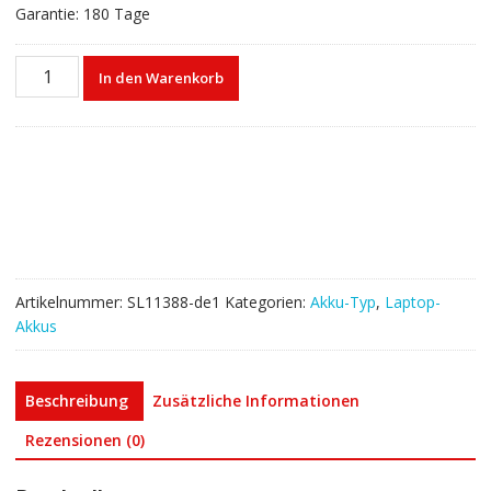
Garantie: 180 Tage
Laptop
In den Warenkorb
akku
für
Lenovo
L18C3PF7,L18M3PF7
Menge
Artikelnummer:
SL11388-de1
Kategorien:
Akku-Typ
,
Laptop-
Akkus
Beschreibung
Zusätzliche Informationen
Rezensionen (0)