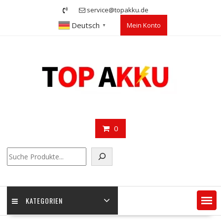
Skip
service@topakku.de
to
Deutsch
Mein Konto
content
▼
0
Suchen
KATEGORIEN