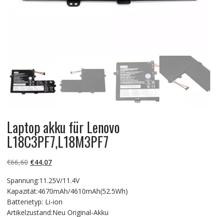
Laptop akku für Lenovo
L18C3PF7,L18M3PF7
Ursprünglicher
Aktueller
€
66,60
€
44,07
Preis
Preis
Spannung:11.25V/11.4V
war:
ist:
Kapazität:4670mAh/4610mAh(52.5Wh)
€66,60
€44,07.
Batterietyp: Li-ion
Artikelzustand:Neu Original-Akku