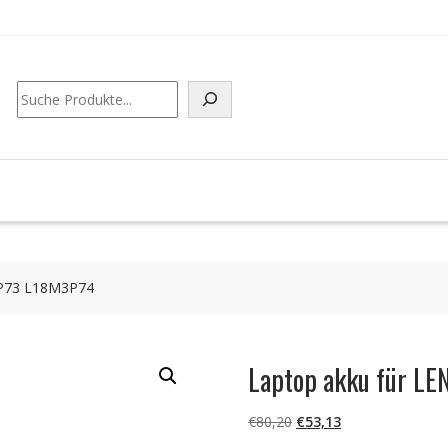
Suchen
3P73 L18M3P74
Laptop akku für L
Ursprünglicher
Aktueller
€
80,20
€
53,13
Preis
Preis