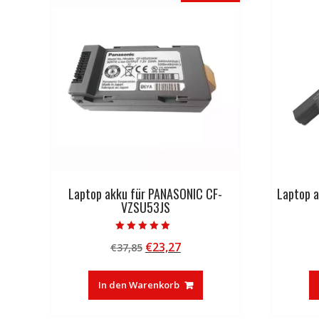
Laptop akku für PANASONIC CF-
Laptop 
VZSU53JS
Bewertet mit
Ursprünglicher
Aktueller
€
23,27
€
37,85
5.00
von 5
Preis
Preis
war:
ist:
In den Warenkorb
€37,85
€23,27.