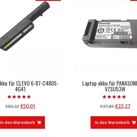
akku für CLEVO 6-87-C480S-
Laptop akku für PANASONI
4G41
VZSU53W
Bewertet mit
Bewertet mit
Ursprünglicher
Aktueller
Ursprüng
Ak
€
50,01
€
23,27
€
83,32
€
37,85
4.50
5.00
von 5
von 5
Preis
Preis
Preis
Pr
war:
ist:
war:
ist
In den Warenkorb
In den Warenkorb
€83,32
€50,01.
€37,85
€2