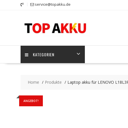
Skip
service@topakku.de
to
content
KATEGORIEN
Home
Produkte
Laptop akku für LENOVO L18L
ANGEBOT!