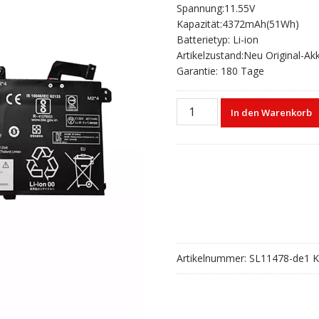
Spannung:11.55V
war:
ist:
Kapazität:4372mAh(51Wh)
€80,20
€53,13.
Batterietyp: Li-ion
Artikelzustand:Neu Original-Ak
Garantie: 180 Tage
Laptop
In den Warenkorb
akku
für
LENOVO
L18L3P73
L18M3P74
Menge
Artikelnummer:
SL11478-de1
K