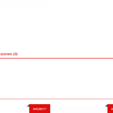
sionen (0)
ANGEBOT!
A