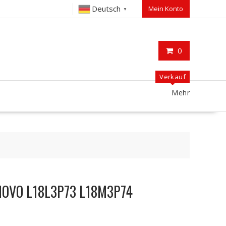
Deutsch
Mein Konto
▼
0
Verkauf
Mehr
ENOVO L18L3P73 L18M3P74