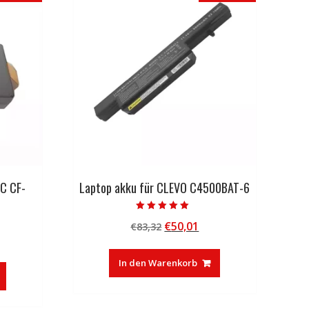
C CF-
Laptop akku für CLEVO C4500BAT-6
Bewertet mit
Ursprünglicher
Aktueller
€
50,01
€
83,32
5.00
von 5
licher
tueller
Preis
Preis
eis
war:
ist:
In den Warenkorb
:
€83,32
€50,01.
3,27.