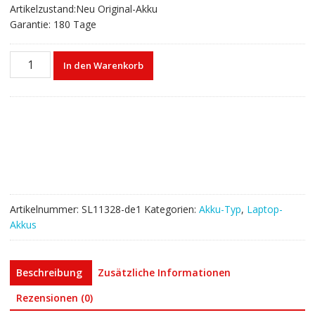
Artikelzustand:Neu Original-Akku
Garantie: 180 Tage
Laptop
In den Warenkorb
akku
für
LENOVO
L18M3PD1
L18L3PD1
L18M3PD2
L18C3PD2
Menge
Artikelnummer:
SL11328-de1
Kategorien:
Akku-Typ
,
Laptop-
Akkus
Beschreibung
Zusätzliche Informationen
Rezensionen (0)