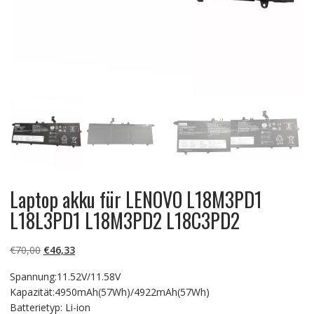
Laptop akku für LENOVO L18M3PD1
L18L3PD1 L18M3PD2 L18C3PD2
Ursprünglicher
Aktueller
€
70,00
€
46,33
Preis
Preis
Spannung:11.52V/11.58V
war:
ist:
Kapazität:4950mAh(57Wh)/4922mAh(57Wh)
€70,00
€46,33.
Batterietyp: Li-ion