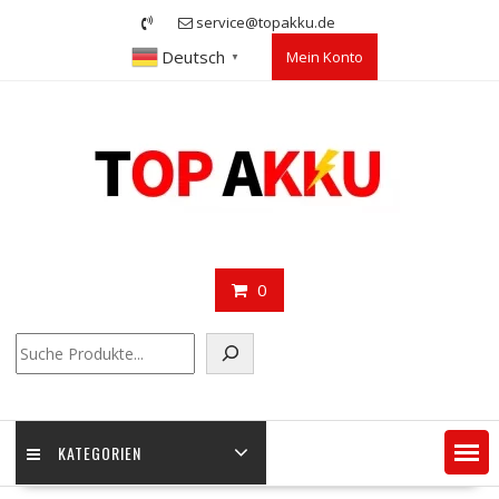
Skip
service@topakku.de
to
Deutsch
Mein Konto
content
▼
0
Suchen
KATEGORIEN