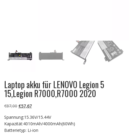
Laptop akku für LENOVO Legion 5
15,Legion R7000,R7000 2020
Ursprünglicher
Aktueller
€
87,00
€
57,67
Preis
Preis
Spannung:15.36V/15.44V
war:
ist:
Kapazität:4010mAh/4000mAh(60Wh)
€87,00
€57,67.
Batterietyp: Li-ion