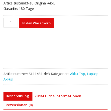
Artikelzustand:Neu Original-Akku
Garantie: 180 Tage
Laptop
In den Warenkorb
akku
für
LENOVO
Legion
5
15,Legion
R7000,R7000
2020
Menge
Artikelnummer:
SL11481-de3
Kategorien:
Akku-Typ
,
Laptop-
Akkus
Beschreibung
Zusätzliche Informationen
Rezensionen (0)