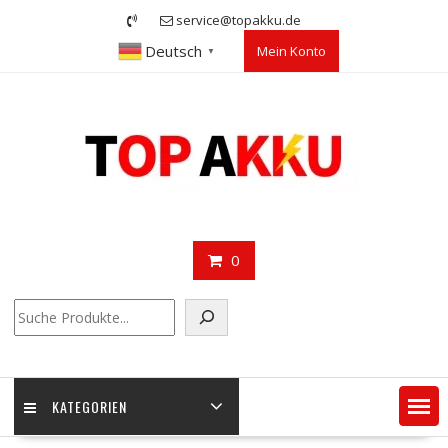
Skip
service@topakku.de
to
Deutsch
Mein Konto
content
▼
0
Suchen
KATEGORIEN