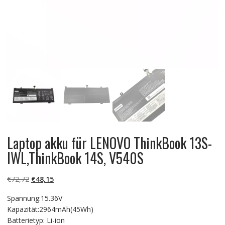
Laptop akku für LENOVO ThinkBook 13S-
IWL,ThinkBook 14S, V540S
Ursprünglicher
Aktueller
€
72,72
€
48,15
Preis
Preis
Spannung:15.36V
war:
ist:
Kapazität:2964mAh(45Wh)
€72,72
€48,15.
Batterietyp: Li-ion