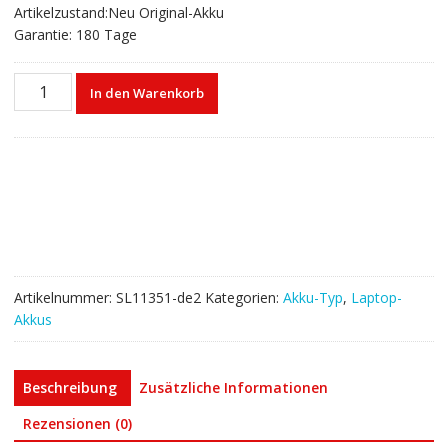
Artikelzustand:Neu Original-Akku
Garantie: 180 Tage
Laptop
In den Warenkorb
akku
für
LENOVO
ThinkBook
13S-
IWL,ThinkBook
14S,
V540S
Menge
Artikelnummer:
SL11351-de2
Kategorien:
Akku-Typ
,
Laptop-
Akkus
Beschreibung
Zusätzliche Informationen
Rezensionen (0)