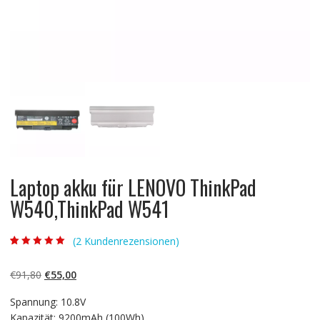
Laptop akku für LENOVO ThinkPad
W540,ThinkPad W541
(
2
Kundenrezensionen)
Bewertet mit
2
5.00
von 5,
basierend auf
Ursprünglicher
Aktueller
€
91,80
€
55,00
Kundenbewertun
gen
Preis
Preis
Spannung: 10.8V
war:
ist:
Kapazität: 9200mAh (100Wh)