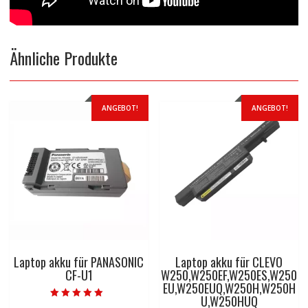
Ähnliche Produkte
ANGEBOT!
ANGEBOT!
Laptop akku für PANASONIC
Laptop akku für CLEVO
CF-U1
W250,W250EF,W250ES,W250
EU,W250EUQ,W250H,W250H
U,W250HUQ
Bewertet mit