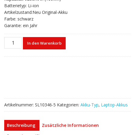
€91,80
€55,00.
Batterietyp: Li-ion
Artikelzustand:Neu Original-Akku
Farbe: schwarz
Garantie: ein Jahr
Laptop
In den Warenkorb
akku
für
LENOVO
ThinkPad
W540,ThinkPad
W541
Menge
Artikelnummer:
SL10346-5
Kategorien:
Akku-Typ
,
Laptop-Akkus
Beschreibung
Zusätzliche Informationen