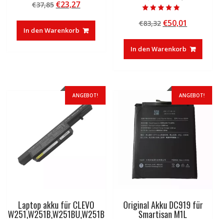
Ursprünglicher
Aktueller
€
23,27
€
37,85
5.00
von 5
Preis
Preis
Bewertet mit
Ursprünglicher
Aktuelle
€
50,01
€
83,32
4.50
war:
ist:
von 5
In den Warenkorb
Preis
Preis
€37,85
€23,27.
war:
ist:
In den Warenkorb
€83,32
€50,01.
ANGEBOT!
ANGEBOT!
Laptop akku für CLEVO
Original Akku DC919 für
W251,W251B,W251BU,W251B
Smartisan M1L