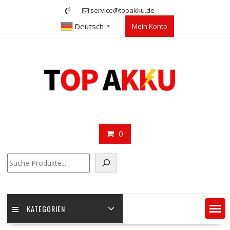
Skip
service@topakku.de
to
Deutsch
Mein Konto
content
▼
0
Suchen
KATEGORIEN