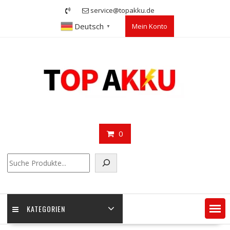
Skip
service@topakku.de
to
Deutsch
Mein Konto
content
▼
0
Suchen
KATEGORIEN