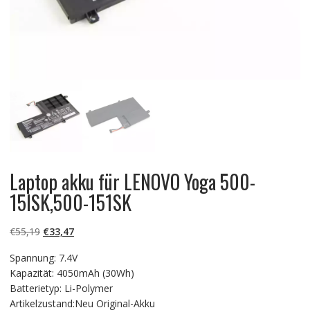
Laptop akku für LENOVO Yoga 500-
15ISK,500-151SK
Ursprünglicher
Aktueller
€
55,19
€
33,47
Preis
Preis
Spannung: 7.4V
war:
ist:
Kapazität: 4050mAh (30Wh)
€55,19
€33,47.
Batterietyp: Li-Polymer
Artikelzustand:Neu Original-Akku