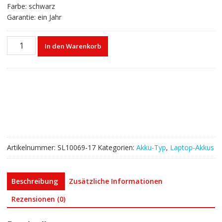
Farbe: schwarz
Garantie: ein Jahr
Laptop
In den Warenkorb
akku
für
LENOVO
Yoga
500-
15ISK,500-
151SK
Menge
Artikelnummer:
SL10069-17
Kategorien:
Akku-Typ
,
Laptop-Akkus
Beschreibung
Zusätzliche Informationen
Rezensionen (0)