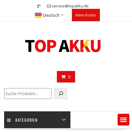
Skip
service@topakku.de
to
Deutsch
Mein Konto
content
▼
0
Suchen
KATEGORIEN