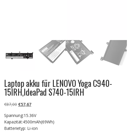
Laptop akku für LENOVO Yoga C940-
15IRH,IdeaPad S740-15IRH
Ursprünglicher
Aktueller
€
87,00
€
57,67
Preis
Preis
Spannung:15.36V
war:
ist:
Kapazität:4500mAh(69Wh)
€87,00
€57,67.
Batterietyp: Li-ion