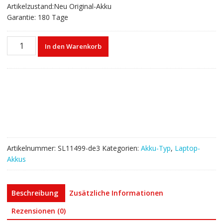
Artikelzustand:Neu Original-Akku
Garantie: 180 Tage
Laptop
In den Warenkorb
akku
für
LENOVO
Yoga
C940-
15IRH,IdeaPad
S740-
15IRH
Menge
Artikelnummer:
SL11499-de3
Kategorien:
Akku-Typ
,
Laptop-
Akkus
Beschreibung
Zusätzliche Informationen
Rezensionen (0)