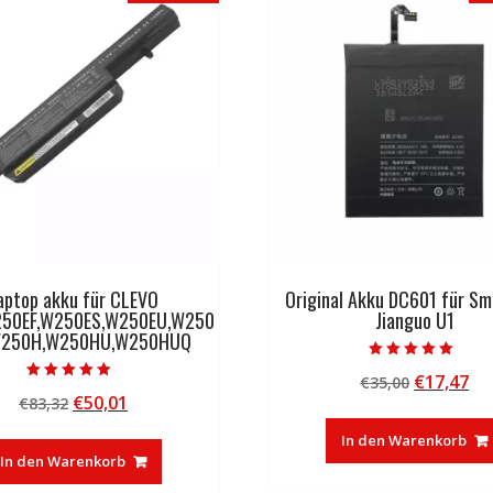
aptop akku für CLEVO
Original Akku DC601 für Sm
50EF,W250ES,W250EU,W250
Jianguo U1
W250H,W250HU,W250HUQ
Bewertet mit
Ursprüng
Ak
€
17,47
€
35,00
5.00
Bewertet mit
von 5
Ursprünglicher
Aktueller
€
50,01
€
83,32
Preis
Pr
4.50
von 5
Preis
Preis
war:
ist
In den Warenkorb
war:
ist:
€35,00
€1
In den Warenkorb
€83,32
€50,01.