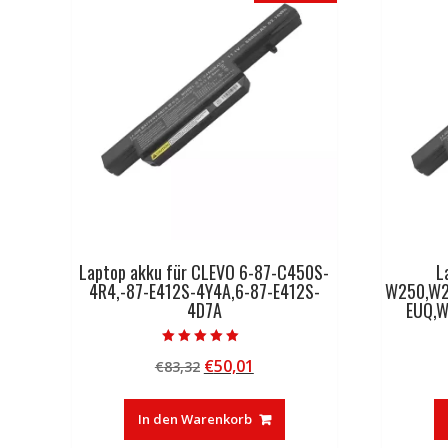
Laptop akku für CLEVO 6-87-C450S-
L
4R4,-87-E412S-4Y4A,6-87-E412S-
W250,W2
4D7A
EUQ,
Bewertet mit
Ursprünglicher
Aktueller
€
50,01
€
83,32
5.00
von 5
Preis
Preis
war:
ist:
In den Warenkorb
€83,32
€50,01.