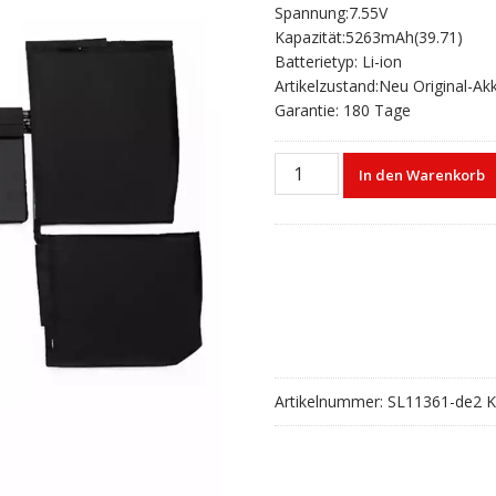
Spannung:7.55V
war:
ist:
Kapazität:5263mAh(39.71)
€93,80
€62,20.
Batterietyp: Li-ion
Artikelzustand:Neu Original-Ak
Garantie: 180 Tage
Laptop
In den Warenkorb
akku
für
MacBook
12"
A1534
(2015
2016
2017)
Menge
Artikelnummer:
SL11361-de2
K