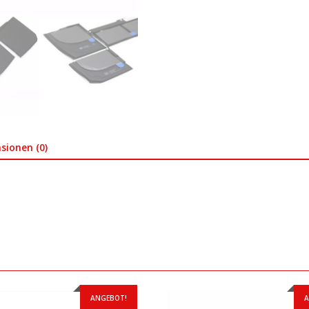
sionen (0)
ANGEBOT!
A