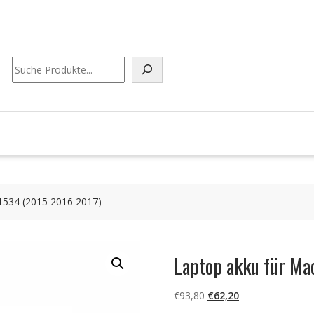
Suchen
1534 (2015 2016 2017)
Laptop akku für Ma
Ursprünglicher
Aktueller
€
93,80
€
62,20
Preis
Preis