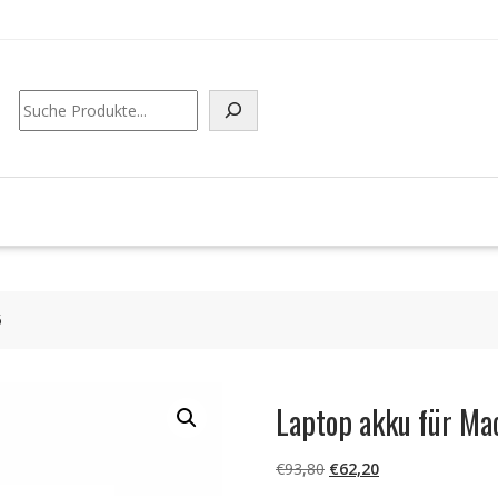
Suchen
5
Laptop akku für M
Ursprünglicher
Aktueller
€
93,80
€
62,20
Preis
Preis