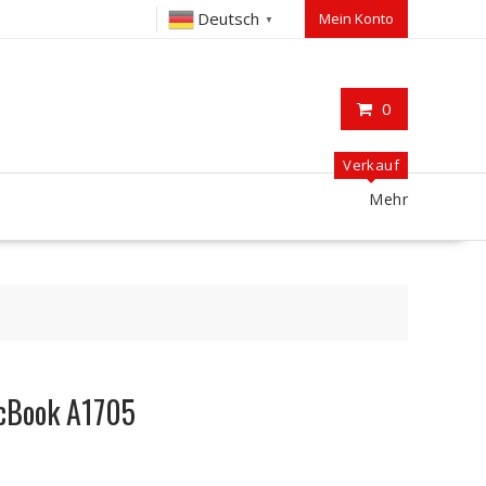
Deutsch
Mein Konto
▼
0
Verkauf
Mehr
acBook A1705