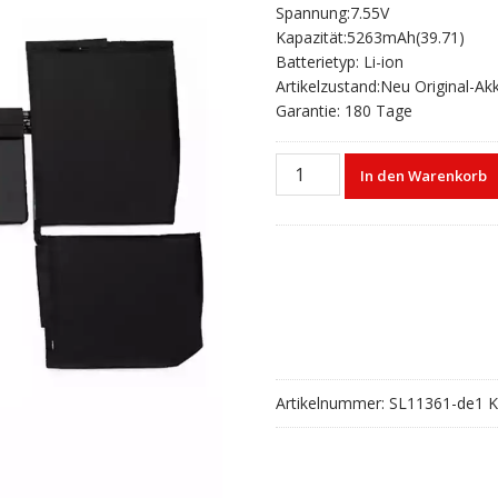
Spannung:7.55V
war:
ist:
Kapazität:5263mAh(39.71)
€93,80
€62,20.
Batterietyp: Li-ion
Artikelzustand:Neu Original-Ak
Garantie: 180 Tage
Laptop
In den Warenkorb
akku
für
MacBook
A1705
Menge
Artikelnummer:
SL11361-de1
K