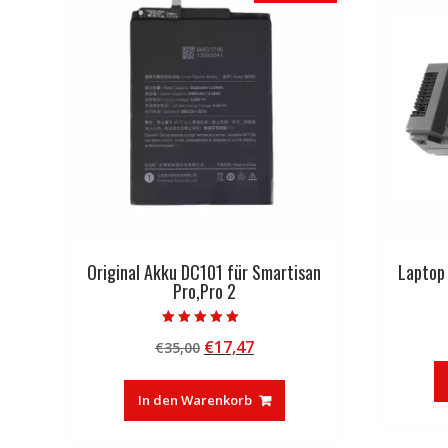
Original Akku DC101 für Smartisan
Laptop
Pro,Pro 2
Bewertet mit
Ursprünglicher
Aktueller
€
17,47
€
35,00
5.00
von 5
Preis
Preis
war:
ist:
In den Warenkorb
€35,00
€17,47.