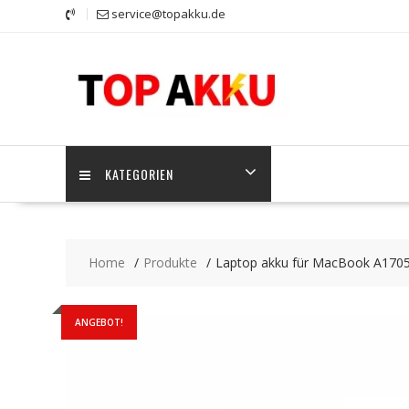
Skip
service@topakku.de
to
content
KATEGORIEN
Home
Produkte
Laptop akku für MacBook A170
ANGEBOT!