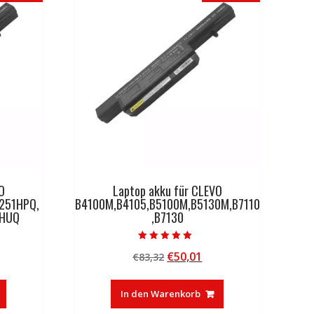
O
Laptop akku für CLEVO
251HPQ,
B4100M,B4105,B5100M,B5130M,B7110
1HUQ
,B7130
Bewertet mit
licher
tueller
Ursprünglicher
Aktueller
€
50,01
€
83,32
5.00
von 5
eis
Preis
Preis
:
war:
ist:
In den Warenkorb
0,01.
€83,32
€50,01.