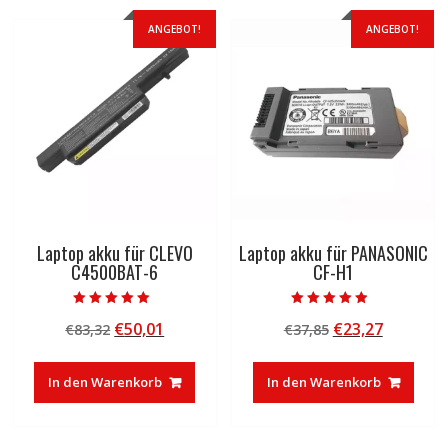
ANGEBOT!
ANGEBOT!
Laptop akku für CLEVO
Laptop akku für PANASONIC
C4500BAT-6
CF-H1
Bewertet mit
Bewertet mit
Ursprünglicher
Aktueller
Ursprünglicher
Aktuelle
€
50,01
€
23,27
€
83,32
€
37,85
5.00
4.50
von 5
von 5
Preis
Preis
Preis
Preis
war:
ist:
war:
ist:
In den Warenkorb
In den Warenkorb
€83,32
€50,01.
€37,85
€23,27.