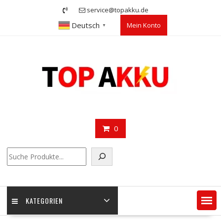
Skip
service@topakku.de
to
Deutsch
Mein Konto
content
▼
0
Suchen
KATEGORIEN