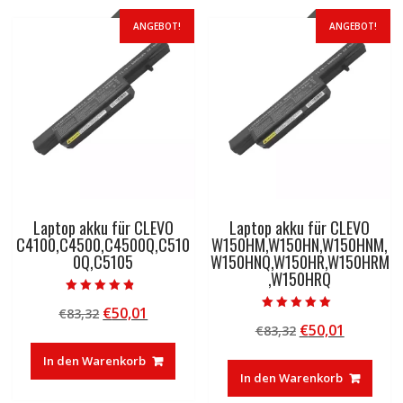
ANGEBOT!
ANGEBOT!
Laptop akku für CLEVO
Laptop akku für CLEVO
C4100,C4500,C4500Q,C510
W150HM,W150HN,W150HNM,
0Q,C5105
W150HNQ,W150HR,W150HRM
,W150HRQ
Bewertet mit
Ursprünglicher
Aktueller
€
50,01
€
83,32
4.50
Bewertet mit
von 5
Ursprünglicher
Aktuelle
€
50,01
Preis
Preis
€
83,32
5.00
von 5
Preis
Preis
war:
ist:
In den Warenkorb
war:
ist:
€83,32
€50,01.
In den Warenkorb
€83,32
€50,01.