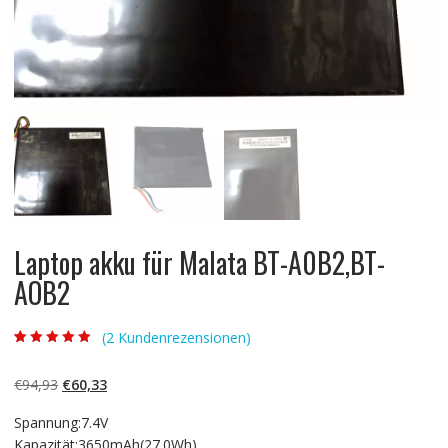
Laptop akku für Malata BT-A0B2,BT-
AOB2
(
2
Kundenrezensionen)
Bewertet mit
2
5.00
von 5,
basierend auf
Ursprünglicher
Aktueller
€
94,93
€
60,33
Kundenbewertun
gen
Preis
Preis
Spannung:7.4V
war:
ist:
Kapazität:3650mAh(27.0Wh)