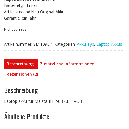
€94,93
€60,33.
Batterietyp: Li-ion
Artikelzustand:Neu Original-Akku
Garantie: ein Jahr
Nicht vorrätig
Artikelnummer:
SL11090-1
Kategorien:
Akku-Typ
,
Laptop-Akkus
Beschreibung
Zusätzliche Informationen
Rezensionen (2)
Beschreibung
Laptop akku für Malata BT-A0B2,BT-AOB2
Ähnliche Produkte