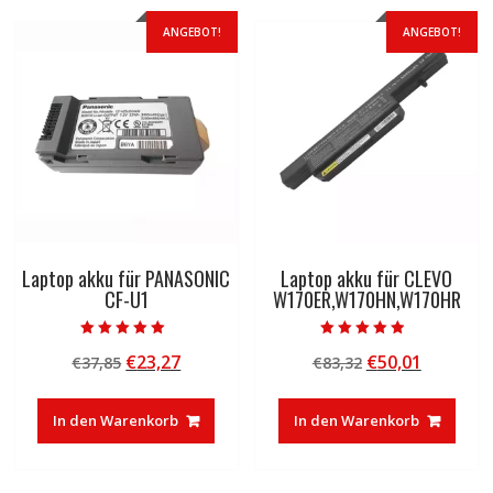
ANGEBOT!
ANGEBOT!
Laptop akku für PANASONIC
Laptop akku für CLEVO
CF-U1
W170ER,W170HN,W170HR
Bewertet mit
Bewertet mit
Ursprünglicher
Aktueller
Ursprünglicher
Aktuelle
€
23,27
€
50,01
€
37,85
€
83,32
5.00
4.50
von 5
von 5
Preis
Preis
Preis
Preis
war:
ist:
war:
ist:
In den Warenkorb
In den Warenkorb
€37,85
€23,27.
€83,32
€50,01.