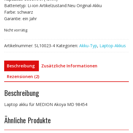
€103,36
€61,80.
Batterietyp: Li-ion Artikelzustand:Neu Original-Akku
Farbe: schwarz
Garantie: ein Jahr
Nicht vorrätig
Artikelnummer:
SL10023-4
Kategorien:
Akku-Typ
,
Laptop-Akkus
Beschreibung
Zusätzliche Informationen
Rezensionen (2)
Beschreibung
Laptop akku für MEDION Akoya MD 98454
Ähnliche Produkte