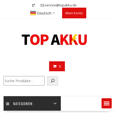
Skip
service@topakku.de
to
Deutsch
Mein Konto
content
▼
0
Suchen
KATEGORIEN