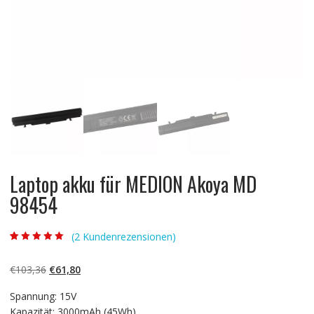
Laptop akku für MEDION Akoya MD
98454
(
2
Kundenrezensionen)
Bewertet mit
2
5.00
von 5,
basierend auf
Ursprünglicher
Aktueller
€
103,36
€
61,80
Kundenbewertun
gen
Preis
Preis
Spannung: 15V
war:
ist:
Kapazität: 3000mAh (45Wh)