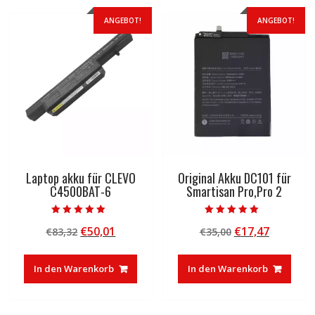
ANGEBOT!
ANGEBOT!
Laptop akku für CLEVO
Original Akku DC101 für
C4500BAT-6
Smartisan Pro,Pro 2
Bewertet mit
Bewertet mit
Ursprünglicher
Aktueller
Ursprünglicher
Aktuelle
€
50,01
€
17,47
€
83,32
€
35,00
5.00
5.00
von 5
von 5
Preis
Preis
Preis
Preis
war:
ist:
war:
ist:
In den Warenkorb
In den Warenkorb
€83,32
€50,01.
€35,00
€17,47.