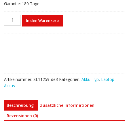
Garantie: 180 Tage
Laptop
In den Warenkorb
akku
für
MEDION
MD61100
MD99970
Menge
Artikelnummer:
SL11259-de3
Kategorien:
Akku-Typ
,
Laptop-
Akkus
Beschreibung
Zusätzliche Informationen
Rezensionen (0)