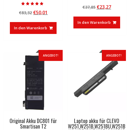
Bewertet mit
Ursprünglicher
Aktuelle
€
23,27
€
37,85
5.00
Bewertet mit
von 5
Ursprünglicher
Aktueller
€
50,01
€
83,32
Preis
Preis
5.00
von 5
Preis
Preis
war:
ist:
In den Warenkorb
war:
ist:
€37,85
€23,27.
In den Warenkorb
€83,32
€50,01.
ANGEBOT!
ANGEBOT!
Original Akku DC801 für
Laptop akku für CLEVO
Smartisan T2
W251,W251B,W251BU,W251B