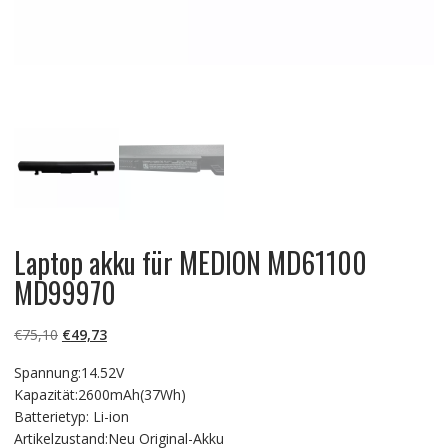
Laptop akku für MEDION MD61100
MD99970
Ursprünglicher
Aktueller
€
75,10
€
49,73
Preis
Preis
Spannung:14.52V
war:
ist:
Kapazität:2600mAh(37Wh)
€75,10
€49,73.
Batterietyp: Li-ion
Artikelzustand:Neu Original-Akku