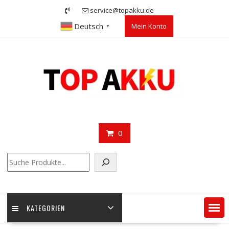
Skip
service@topakku.de
to
Deutsch
Mein Konto
content
▼
0
Suchen
KATEGORIEN