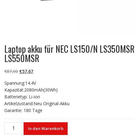
Laptop akku für NEC LS150/N LS350MSR
LS550MSR
Ursprünglicher
Aktueller
€
87,00
€
57,67
Preis
Preis
Spannung:14.4V
war:
ist:
Kapazität:2080mAh(30Wh)
€87,00
€57,67.
Batterietyp: Li-ion
Artikelzustand:Neu Original-Akku
Garantie: 180 Tage
Laptop
In den Warenkorb
akku
für