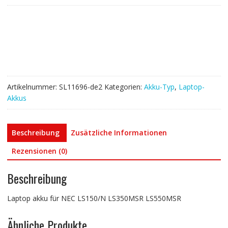
NEC
LS150/N
LS350MSR
LS550MSR
Menge
Artikelnummer:
SL11696-de2
Kategorien:
Akku-Typ
,
Laptop-
Akkus
Beschreibung
Zusätzliche Informationen
Rezensionen (0)
Beschreibung
Laptop akku für NEC LS150/N LS350MSR LS550MSR
Ähnliche Produkte