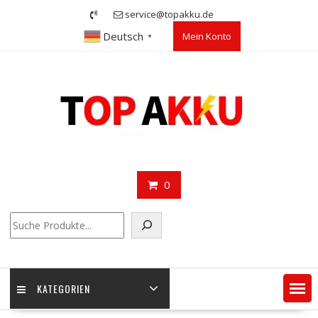
Skip
service@topakku.de
to
Deutsch
Mein Konto
content
▼
0
Suchen
KATEGORIEN