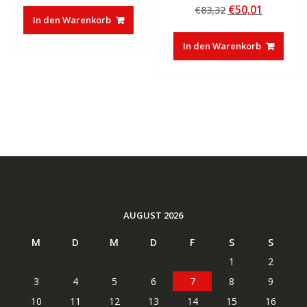
Bewertet mit
Ursprünglicher
Aktuelle
€
50,01
€
83,32
5.00
war:
ist:
von 5
In den Warenkorb
Preis
Preis
€37,85
€23,27.
war:
ist:
In den Warenkorb
€83,32
€50,01.
AUGUST 2026
M
D
M
D
F
S
S
1
2
3
4
5
6
7
8
9
10
11
12
13
14
15
16