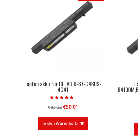
Laptop akku für CLEVO 6-87-C480S-
L
4G41
B4100M,
Bewertet mit
Ursprünglicher
Aktueller
€
50,01
€
83,32
4.50
von 5
Preis
Preis
war:
ist:
In den Warenkorb
€83,32
€50,01.