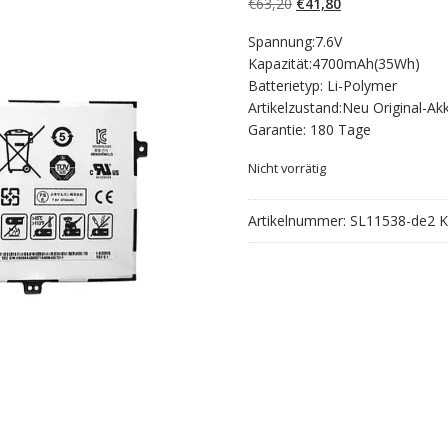
Ursprünglicher
Aktueller
€
63,20
€
41,80
Preis
Preis
Spannung:7.6V
war:
ist:
Kapazität:4700mAh(35Wh)
€63,20
€41,80.
Batterietyp: Li-Polymer
Artikelzustand:Neu Original-Ak
Garantie: 180 Tage
Nicht vorrätig
Artikelnummer:
SL11538-de2
K