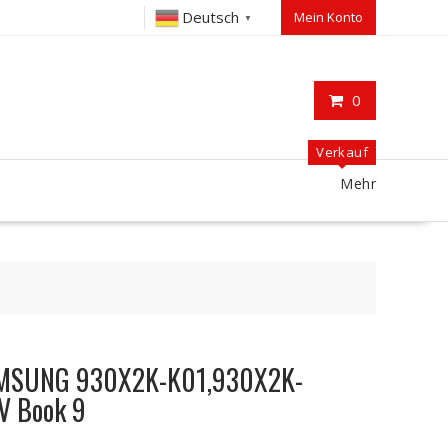
Deutsch
Mein Konto
▼
0
Verkauf
Mehr
SAMSUNG 930X2K-K01,930X2K-
V Book 9