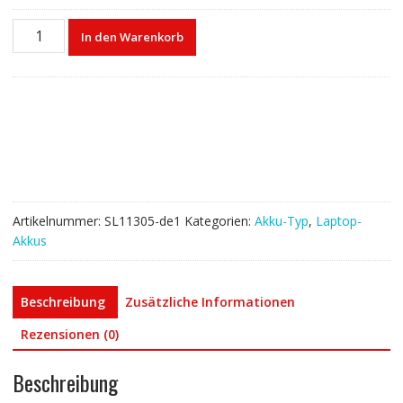
Laptop
In den Warenkorb
akku
für
SAMSUNG
AA-
PB1TC6W
Menge
Artikelnummer:
SL11305-de1
Kategorien:
Akku-Typ
,
Laptop-
Akkus
Beschreibung
Zusätzliche Informationen
Rezensionen (0)
Beschreibung