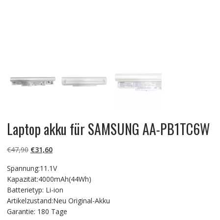
Laptop akku für SAMSUNG AA-PB1TC6W
Ursprünglicher
Aktueller
€
47,90
€
31,60
Preis
Preis
Spannung:11.1V
war:
ist:
Kapazität:4000mAh(44Wh)
€47,90
€31,60.
Batterietyp: Li-ion
Artikelzustand:Neu Original-Akku
Garantie: 180 Tage