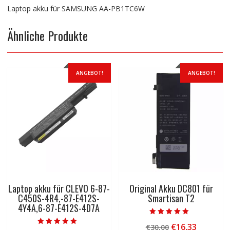
Laptop akku für SAMSUNG AA-PB1TC6W
Ähnliche Produkte
ANGEBOT!
ANGEBOT!
Laptop akku für CLEVO 6-87-
Original Akku DC801 für
C450S-4R4,-87-E412S-
Smartisan T2
4Y4A,6-87-E412S-4D7A
Bewertet mit
Ursprünglicher
Aktuelle
€
16,33
€
30,00
5.00
Bewertet mit