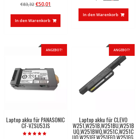
von 5
Ursprünglicher
Aktueller
€
50,01
€
83,32
Preis
Preis
5.00
von 5
Preis
Preis
war:
ist:
In den Warenkorb
war:
ist:
€30,00
€16,33.
In den Warenkorb
€83,32
€50,01.
ANGEBOT!
ANGEBOT!
Laptop akku für PANASONIC
Laptop akku für CLEVO
CF-VZSU53JS
W251,W251B,W251BU,W251B
UQ,W251BWQ,W251C,W251C
UQ,W251EF,W251EFQ,W251EG,
Bewertet mit