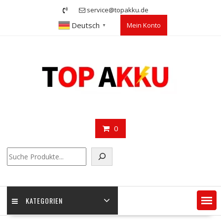
Skip
service@topakku.de
to
Deutsch
Mein Konto
content
▼
0
Suchen
KATEGORIEN