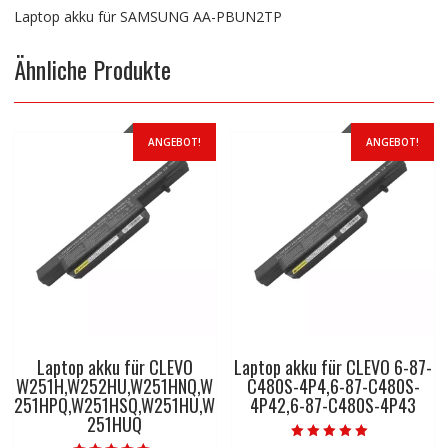
Laptop akku für SAMSUNG AA-PBUN2TP
Ähnliche Produkte
ANGEBOT!
ANGEBOT!
Laptop akku für CLEVO
Laptop akku für CLEVO 6-87-
W251H,W252HU,W251HNQ,W
C480S-4P4,6-87-C480S-
251HPQ,W251HSQ,W251HU,W
4P42,6-87-C480S-4P43
251HUQ
Bewertet mit