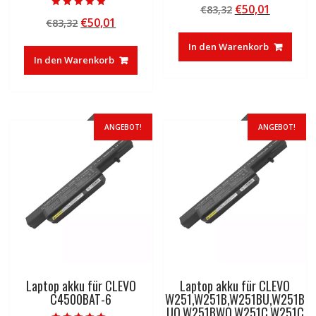
Ursprünglicher
Aktuelle
€
50,01
€
83,32
5.00
Bewertet mit
von 5
Ursprünglicher
Aktueller
€
50,01
€
83,32
Preis
Preis
5.00
von 5
Preis
Preis
war:
ist:
In den Warenkorb
war:
ist:
€83,32
€50,01.
In den Warenkorb
€83,32
€50,01.
ANGEBOT!
ANGEBOT!
Laptop akku für CLEVO
Laptop akku für CLEVO
C4500BAT-6
W251,W251B,W251BU,W251B
UQ,W251BWQ,W251C,W251C