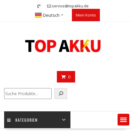
Skip
service@topakku.de
to
Deutsch
Mein Konto
content
▼
0
Suchen
KATEGORIEN