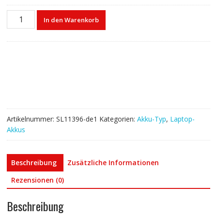
Laptop
In den Warenkorb
akku
für
SAMSUNG
AA-
PBUN2TP
Menge
Artikelnummer:
SL11396-de1
Kategorien:
Akku-Typ
,
Laptop-
Akkus
Beschreibung
Zusätzliche Informationen
Rezensionen (0)
Beschreibung