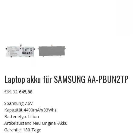
Laptop akku für SAMSUNG AA-PBUN2TP
Ursprünglicher
Aktueller
€
69,32
€
45,88
Preis
Preis
Spannung:7.6V
war:
ist:
Kapazität:4400mAh(33Wh)
€69,32
€45,88.
Batterietyp: Li-ion
Artikelzustand:Neu Original-Akku
Garantie: 180 Tage